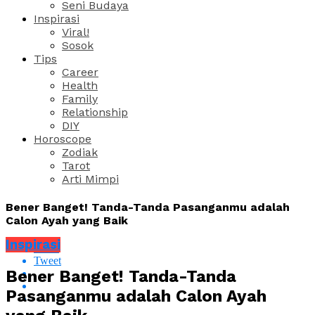
Seni Budaya
Inspirasi
Viral!
Sosok
Tips
Career
Health
Family
Relationship
DIY
Horoscope
Zodiak
Tarot
Arti Mimpi
Bener Banget! Tanda-Tanda Pasanganmu adalah
Calon Ayah yang Baik
Inspirasi
Share
Tweet
Bener Banget! Tanda-Tanda
Pasanganmu adalah Calon Ayah