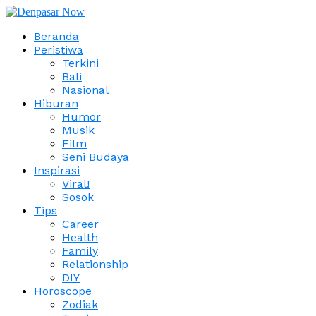
Beranda
Peristiwa
Terkini
Bali
Nasional
Hiburan
Humor
Musik
Film
Seni Budaya
Inspirasi
Viral!
Sosok
Tips
Career
Health
Family
Relationship
DIY
Horoscope
Zodiak