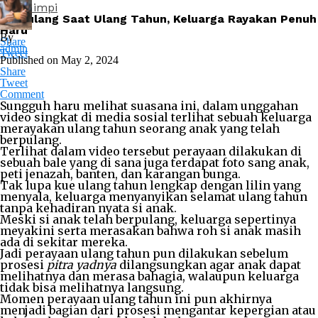
Arti Mimpi
Berpulang Saat Ulang Tahun, Keluarga Rayakan Penuh
Haru
By
Share
admin
Tweet
Published on
May 2, 2024
Share
Tweet
Comment
Sungguh haru melihat suasana ini, dalam unggahan
video singkat di media sosial terlihat sebuah keluarga
merayakan ulang tahun seorang anak yang telah
berpulang.
Terlihat dalam video tersebut perayaan dilakukan di
sebuah bale yang di sana juga terdapat foto sang anak,
peti jenazah, banten, dan karangan bunga.
Tak lupa kue ulang tahun lengkap dengan lilin yang
menyala, keluarga menyanyikan selamat ulang tahun
tanpa kehadiran nyata si anak.
Meski si anak telah berpulang, keluarga sepertinya
meyakini serta merasakan bahwa roh si anak masih
ada di sekitar mereka.
Jadi perayaan ulang tahun pun dilakukan sebelum
prosesi
pitra yadnya
dilangsungkan agar anak dapat
melihatnya dan merasa bahagia, walaupun keluarga
tidak bisa melihatnya langsung.
Momen perayaan ulang tahun ini pun akhirnya
menjadi bagian dari prosesi mengantar kepergian atau