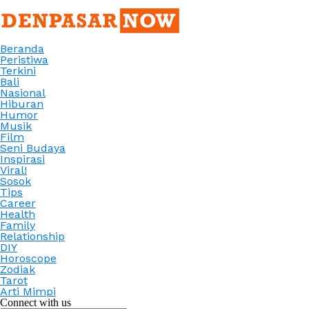
Beranda
Peristiwa
Terkini
Bali
Nasional
Hiburan
Humor
Musik
Film
Seni Budaya
Inspirasi
Viral!
Sosok
Tips
Career
Health
Family
Relationship
DIY
Horoscope
Zodiak
Tarot
Arti Mimpi
Connect with us