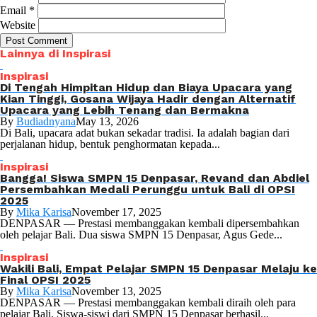
Email
*
Website
Lainnya di Inspirasi
Inspirasi
Di Tengah Himpitan Hidup dan Biaya Upacara yang
Kian Tinggi, Gosana Wijaya Hadir dengan Alternatif
Upacara yang Lebih Tenang dan Bermakna
By
Budiadnyana
May 13, 2026
Di Bali, upacara adat bukan sekadar tradisi. Ia adalah bagian dari
perjalanan hidup, bentuk penghormatan kepada...
Inspirasi
Bangga! Siswa SMPN 15 Denpasar, Revand dan Abdiel
Persembahkan Medali Perunggu untuk Bali di OPSI
2025
By
Mika Karisa
November 17, 2025
DENPASAR — Prestasi membanggakan kembali dipersembahkan
oleh pelajar Bali. Dua siswa SMPN 15 Denpasar, Agus Gede...
Inspirasi
Wakili Bali, Empat Pelajar SMPN 15 Denpasar Melaju ke
Final OPSI 2025
By
Mika Karisa
November 13, 2025
DENPASAR — Prestasi membanggakan kembali diraih oleh para
pelajar Bali. Siswa-siswi dari SMPN 15 Denpasar berhasil...