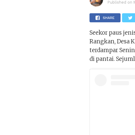
Published on
SHARE
Seekor paus jen
Rangkan, Desa K
terdampar Senin 
di pantai. Seju