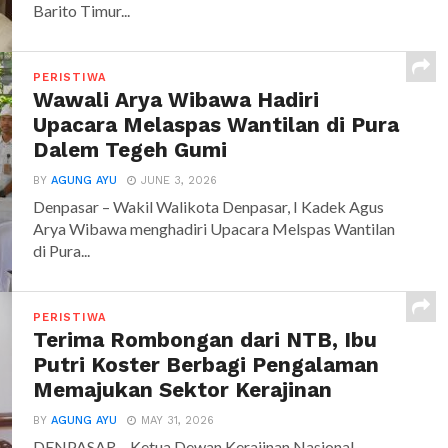
Barito Timur...
PERISTIWA
Wawali Arya Wibawa Hadiri
Upacara Melaspas Wantilan di Pura
Dalem Tegeh Gumi
BY
AGUNG AYU
JUNE 3, 2026
Denpasar – Wakil Walikota Denpasar, I Kadek Agus
Arya Wibawa menghadiri Upacara Melspas Wantilan
di Pura...
PERISTIWA
Terima Rombongan dari NTB, Ibu
Putri Koster Berbagi Pengalaman
Memajukan Sektor Kerajinan
BY
AGUNG AYU
MAY 31, 2026
DENPASAR – Ketua Dewan Kerajinan Nasional