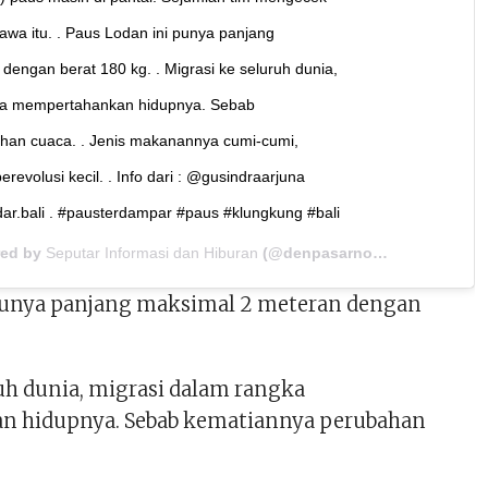
awa itu. . Paus Lodan ini punya panjang
dengan berat 180 kg. . Migrasi ke seluruh dunia,
ka mempertahankan hidupnya. Sebab
han cuaca. . Jenis makanannya cumi-cumi,
evolusi kecil. . Info dari : @gusindraarjuna
dar.bali . #pausterdampar #paus #klungkung #bali
red by
Seputar Informasi dan Hiburan
(@denpasarnow) on
Mar 11, 
punya panjang maksimal 2 meteran dengan
uh dunia, migrasi dalam rangka
 hidupnya. Sebab kematiannya perubahan