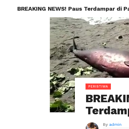
BREAKING NEWS! Paus Terdampar di P
BERAND
HOROS
PERISTIWA
BREAKI
Terdamp
By
admin