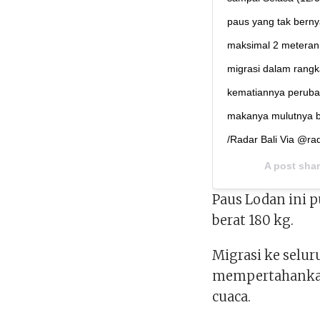
paus yang tak berny
maksimal 2 meteran 
migrasi dalam rang
kematiannya peruba
makanya mulutnya ber
/Radar Bali Via @ra
A post sha
Paus Lodan ini 
berat 180 kg.
Migrasi ke selur
mempertahankan
cuaca.