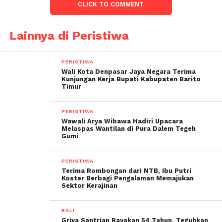
CLICK TO COMMENT
Lainnya di Peristiwa
PERISTIWA
Wali Kota Denpasar Jaya Negara Terima
Kunjungan Kerja Bupati Kabupaten Barito
Timur
PERISTIWA
Wawali Arya Wibawa Hadiri Upacara
Melaspas Wantilan di Pura Dalem Tegeh
Gumi
PERISTIWA
Terima Rombongan dari NTB, Ibu Putri
Koster Berbagi Pengalaman Memajukan
Sektor Kerajinan
BALI
Griya Santrian Rayakan 54 Tahun, Teguhkan