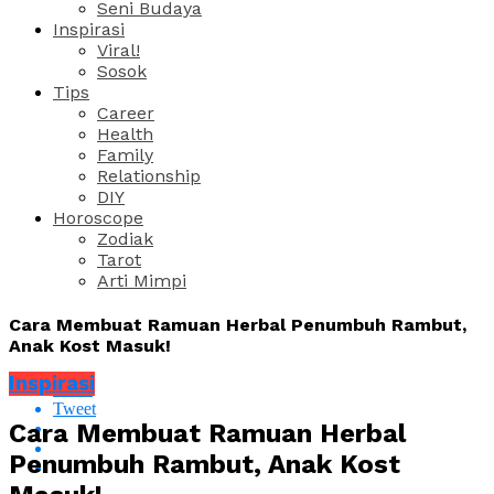
Seni Budaya
Inspirasi
Viral!
Sosok
Tips
Career
Health
Family
Relationship
DIY
Horoscope
Zodiak
Tarot
Arti Mimpi
Cara Membuat Ramuan Herbal Penumbuh Rambut,
Anak Kost Masuk!
Inspirasi
Share
Tweet
Cara Membuat Ramuan Herbal
Penumbuh Rambut, Anak Kost