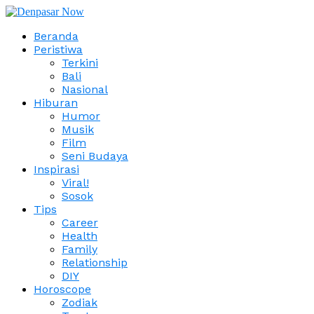
Beranda
Peristiwa
Terkini
Bali
Nasional
Hiburan
Humor
Musik
Film
Seni Budaya
Inspirasi
Viral!
Sosok
Tips
Career
Health
Family
Relationship
DIY
Horoscope
Zodiak