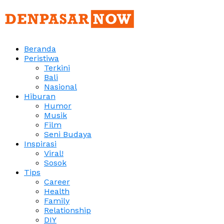
Beranda
Peristiwa
Terkini
Bali
Nasional
Hiburan
Humor
Musik
Film
Seni Budaya
Inspirasi
Viral!
Sosok
Tips
Career
Health
Family
Relationship
DIY