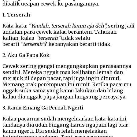
dibalik ucapan cewek ke pasangannya.
1. Terserah
Kata-kata:
“Yaudah, terserah kamu aja deh”,
sering jadi
andalan para cewek kalau berantem. Tahukah
kalian, kalau
“terserah”
tidak selalu
berarti
“terserah”
? kebanyakan berarti tidak.
2. Aku Ga Papa Kok
Cewek sering gengsi mengungkapkan perasaannya
sendiri. Mereka nggak mau kelihatan lemah dan
merajuk di depan pacar, tapi juga ingin dituruti.
Memang otak perempuan itu rumit. Ketika pacarmu
nggak suka sama yang kamu lakukan dan bilang
kalau dia nggak papa jangan langsung percaya ya.
3. Kamu Emang Ga Pernah Ngerti
Kalau pacarmu sudah mengeluarkan kata-kata ini,
tandanya dia udah bingung harus ngapain lagi biar
kamu ngerti. Dia sudah lelah menjelaskan
keinginannya padamu. Tapi, rasa sayangnya