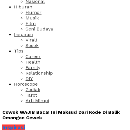
Nasional
Hiburan
Humor
Musik
Film
Seni Budaya
Inspirasi
Viral!
Sosok
Tips
Career
Health
Family
Relationship
DIY
Horoscope
Zodiak
Tarot
Arti Mimpi
Cowok WAJIB Baca! Ini Maksud Dari Kode Di Balik
Omongan Cewek
Inspirasi
Share