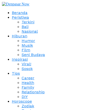
Beranda
Peristiwa
Terkini
Bali
Nasional
Hiburan
Humor
Musik
Film
Seni Budaya
Inspirasi
Viral!
Sosok
Tips
Career
Health
Family
Relationship
DIY
Horoscope
Zodiak