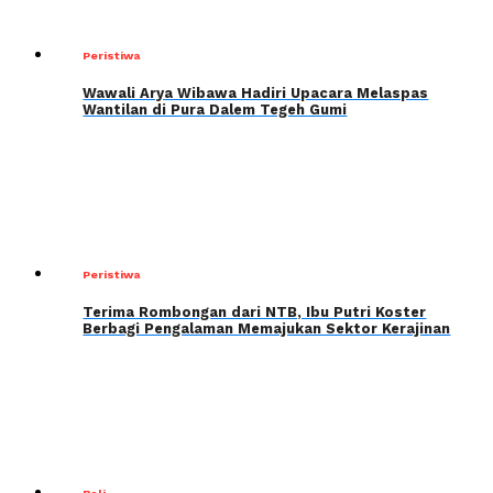
Peristiwa
Wawali Arya Wibawa Hadiri Upacara Melaspas
Wantilan di Pura Dalem Tegeh Gumi
Peristiwa
Terima Rombongan dari NTB, Ibu Putri Koster
Berbagi Pengalaman Memajukan Sektor Kerajinan