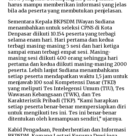
harus mampu memberikan informasi yang jelas
bila ada peserta yang membutukan penjelasan.
Sementara Kepala BKPSDM IWayan Sudiana
menambahkan untuk seleksi CPNS di Kota
Denpasar diikuti 10.154 peserta yang terbagi
selama enam hari. Hari pertama dan kedua
terbagi masing-masing 5 sesi dan hari ketiga
sampai eman terbagi empat sesi. Masing-
masing sesi diikuti 400 orang sehingga hari
pertama dan kedua diikuti masing-masing 2000
peserta. Lebih lanjut Sudiana menambahkans
setiap peserta mendapatkan waktu 1,5 jam untuk
menjawab 100 soal Kompetensi Dasar (TKD)
yang meliputi Tes Intelegensi Umum (TIU), Tes
Wawasan Kebangsaan (TWK), dan Tes
Karakteristik Pribadi (TKP). “Kami harapkan
setiap peserta benar-benar mempersiapkan diri
untuk mengikuti tes ini. Tes ini benar-benar
ditentukan oleh kemampuan sendiri,” ujarnya.
Kabid Pengadaan, Pemberhentian dan Informasi
BKPSDM, Komang Lestari Kusuma Dewi juga