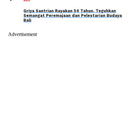
Bali
Griya Santrian Rayakan 54 Tahun, Teguhkan
Semangat Peremajaan dan Pelestarian Budaya
Bali
Advertisement