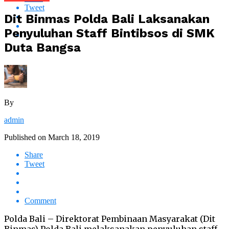
Tweet
Dit Binmas Polda Bali Laksanakan
Penyuluhan Staff Bintibsos di SMK
Duta Bangsa
By
admin
Published on
March 18, 2019
Share
Tweet
Comment
Polda Bali – Direktorat Pembinaan Masyarakat (Dit
Binmas) Polda Bali melaksanakan penyuluhan staff