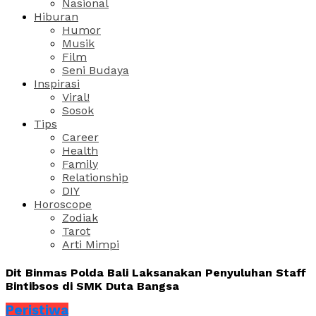
Nasional
Hiburan
Humor
Musik
Film
Seni Budaya
Inspirasi
Viral!
Sosok
Tips
Career
Health
Family
Relationship
DIY
Horoscope
Zodiak
Tarot
Arti Mimpi
Dit Binmas Polda Bali Laksanakan Penyuluhan Staff
Bintibsos di SMK Duta Bangsa
Peristiwa
Share