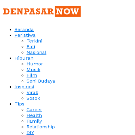
Beranda
Peristiwa
Terkini
Bali
Nasional
Hiburan
Humor
Musik
Film
Seni Budaya
Inspirasi
Viral!
Sosok
Tips
Career
Health
Family
Relationship
DIY