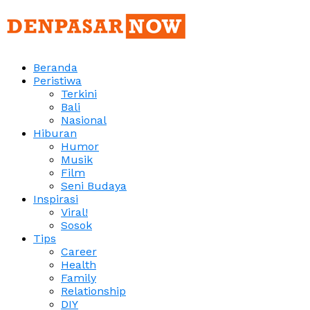
Beranda
Peristiwa
Terkini
Bali
Nasional
Hiburan
Humor
Musik
Film
Seni Budaya
Inspirasi
Viral!
Sosok
Tips
Career
Health
Family
Relationship
DIY