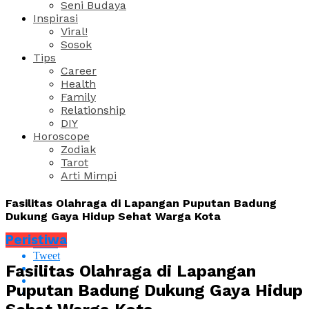
Seni Budaya
Inspirasi
Viral!
Sosok
Tips
Career
Health
Family
Relationship
DIY
Horoscope
Zodiak
Tarot
Arti Mimpi
Fasilitas Olahraga di Lapangan Puputan Badung
Dukung Gaya Hidup Sehat Warga Kota
Peristiwa
Share
Tweet
Fasilitas Olahraga di Lapangan
Puputan Badung Dukung Gaya Hidup