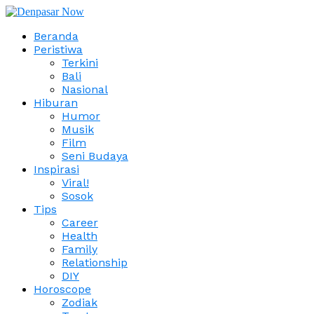
Beranda
Peristiwa
Terkini
Bali
Nasional
Hiburan
Humor
Musik
Film
Seni Budaya
Inspirasi
Viral!
Sosok
Tips
Career
Health
Family
Relationship
DIY
Horoscope
Zodiak