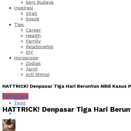
Seni Budaya
Inspirasi
Viral!
Sosok
Tips
Career
Health
Family
Relationship
DIY
Horoscope
Zodiak
Tarot
Arti Mimpi
HATTRICK! Denpasar Tiga Hari Beruntun Nihil Kasus
Peristiwa
Share
Tweet
HATTRICK! Denpasar Tiga Hari Berun