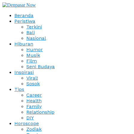
Beranda
Peristiwa
Terkini
Bali
Nasional
Hiburan
Humor
Musik
Film
Seni Budaya
Inspirasi
Viral!
Sosok
Tips
Career
Health
Family
Relationship
DIY
Horoscope
Zodiak