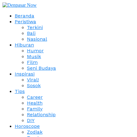
Beranda
Peristiwa
Terkini
Bali
Nasional
Hiburan
Humor
Musik
Film
Seni Budaya
Inspirasi
Viral!
Sosok
Tips
Career
Health
Family
Relationship
DIY
Horoscope
Zodiak