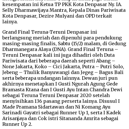
kesempatan ini Ketua TP PKK Kota Denpasar Ny. IA.
Selly Dharmawijaya Mantra, Kepala Dinas Pariwisata
Kota Denpasar, Dezire Mulyani dan OPD terkait
lainya.
Grand Final Teruna-Teruni Denpasar ini
berlangsung meriah dan dipenuhi para pendukung
masing-masing finalis, Sabtu (15/2) malam, di Gedung
Dharmanegara Alaya (DNA). Grand Final Teruna –
Teruni Denpasar kali ini juga dihadiri oleh Duta
Pariwisata dari beberapa daerah seperti Abang –
None Jakarta, Koko – Cici Jakarta, Putra – Putri Solo,
Jebeng – Thulik Banyuwangi dan Jegeg – Bagus Bali
serta beberapa undangan lainnya. Dewan juri pun
akhirnya menetapkan I Gusti Ngurah Agung Gede
Bramasta Ktana dan I Gusti Ayu Intan Chandra Dewi
sebagai Teruna Teruni Denpasar 2020 setelah
menyisihkan 136 pasang perserta lainya. Disusul I
Made Pramana Sidartawan dan Ni Komang Ayu
Sarinadi Gayatri sebagai Runner Up 1, serta I Kadek
Arisanjaya dan Cok istri Sitananda Amrita sebagai
Runner Up 2.