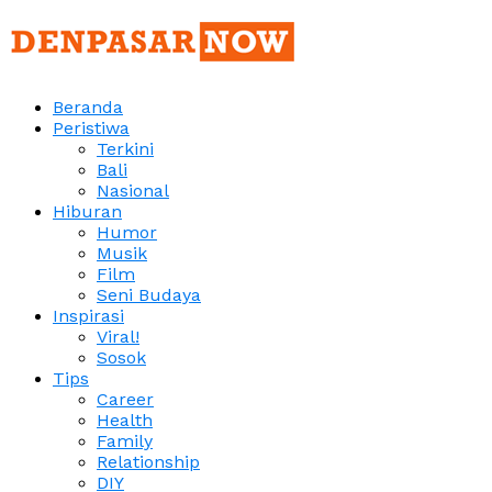
Beranda
Peristiwa
Terkini
Bali
Nasional
Hiburan
Humor
Musik
Film
Seni Budaya
Inspirasi
Viral!
Sosok
Tips
Career
Health
Family
Relationship
DIY