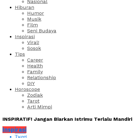
Nasional
Hiburan
Humor
Musik
Film
Seni Budaya
Inspirasi
Viral!
Sosok
Tips
Career
Health
Family
Relationship
DIY
Horoscope
Zodiak
Tarot
Arti Mimpi
INSPIRATIF! Jangan Biarkan Istrimu Terlalu Mandiri
Inspirasi
Share
Tweet