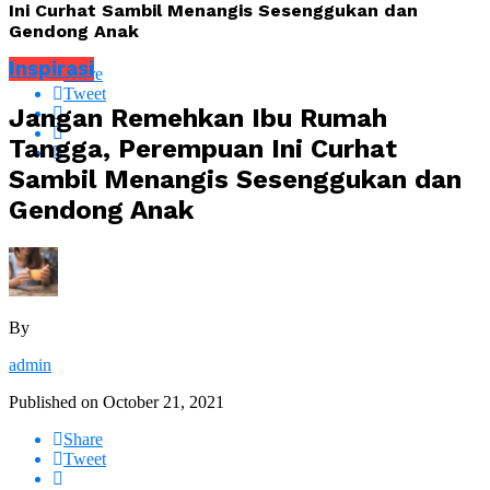
Ini Curhat Sambil Menangis Sesenggukan dan
Gendong Anak
Inspirasi
Share
Tweet
Jangan Remehkan Ibu Rumah
Tangga, Perempuan Ini Curhat
Sambil Menangis Sesenggukan dan
Gendong Anak
By
admin
Published on
October 21, 2021
Share
Tweet