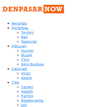
Beranda
Peristiwa
Terkini
Bali
Nasional
Hiburan
Humor
Musik
Film
Seni Budaya
Inspirasi
Viral!
Sosok
Tips
Career
Health
Family
Relationship
DIY