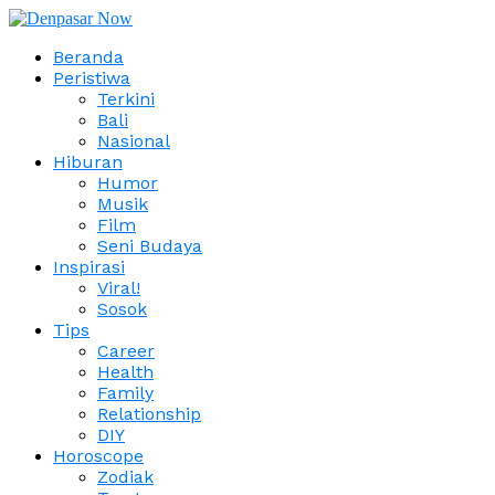
Beranda
Peristiwa
Terkini
Bali
Nasional
Hiburan
Humor
Musik
Film
Seni Budaya
Inspirasi
Viral!
Sosok
Tips
Career
Health
Family
Relationship
DIY
Horoscope
Zodiak