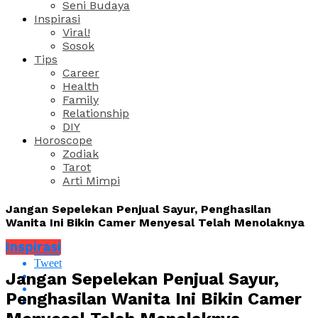
Seni Budaya
Inspirasi
Viral!
Sosok
Tips
Career
Health
Family
Relationship
DIY
Horoscope
Zodiak
Tarot
Arti Mimpi
Jangan Sepelekan Penjual Sayur, Penghasilan
Wanita Ini Bikin Camer Menyesal Telah Menolaknya
Inspirasi
Share
Tweet
Jangan Sepelekan Penjual Sayur,
Penghasilan Wanita Ini Bikin Camer