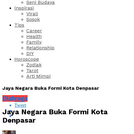
Seni Budaya
Inspirasi
Viral!
Sosok
Tips
Career
Health
Family
Relationship
DIY
Horoscope
Zodiak
Tarot
Arti Mimpi
Jaya Negara Buka Formi Kota Denpasar
Olahraga
Share
Tweet
Jaya Negara Buka Formi Kota
Denpasar