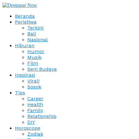
Beranda
Peristiwa
Terkini
Bali
Nasional
Hiburan
Humor
Musik
Film
Seni Budaya
Inspirasi
Viral!
Sosok
Tips
Career
Health
Family
Relationship
DIY
Horoscope
Zodiak