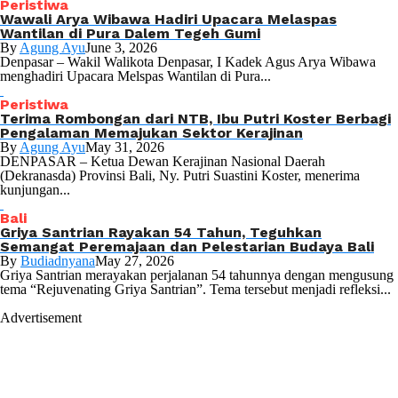
Peristiwa
Wawali Arya Wibawa Hadiri Upacara Melaspas
Wantilan di Pura Dalem Tegeh Gumi
By
Agung Ayu
June 3, 2026
Denpasar – Wakil Walikota Denpasar, I Kadek Agus Arya Wibawa
menghadiri Upacara Melspas Wantilan di Pura...
Peristiwa
Terima Rombongan dari NTB, Ibu Putri Koster Berbagi
Pengalaman Memajukan Sektor Kerajinan
By
Agung Ayu
May 31, 2026
DENPASAR – Ketua Dewan Kerajinan Nasional Daerah
(Dekranasda) Provinsi Bali, Ny. Putri Suastini Koster, menerima
kunjungan...
Bali
Griya Santrian Rayakan 54 Tahun, Teguhkan
Semangat Peremajaan dan Pelestarian Budaya Bali
By
Budiadnyana
May 27, 2026
Griya Santrian merayakan perjalanan 54 tahunnya dengan mengusung
tema “Rejuvenating Griya Santrian”. Tema tersebut menjadi refleksi...
Advertisement