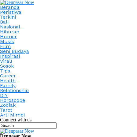
Beranda
Peristiwa
Terkini
Bali
Nasional
Hiburan
Humor
Musik
Film
Seni Budaya
Inspirasi
Viral!
Sosok
Tips
Career
Health
Family
Relationship
DIY
Horoscope
Zodiak
Tarot
Arti Mimpi
Connect with us
Denpasar Now