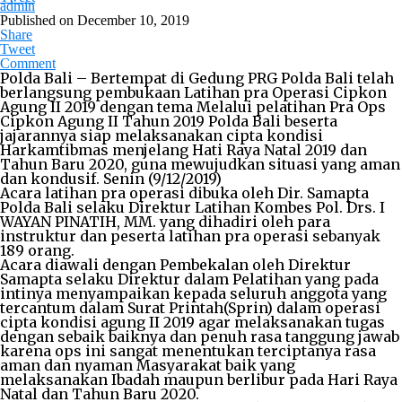
admin
Published on
December 10, 2019
Share
Tweet
Comment
Polda Bali – Bertempat di Gedung PRG Polda Bali telah
berlangsung pembukaan Latihan pra Operasi Cipkon
Agung II 2019 dengan tema Melalui pelatihan Pra Ops
Cipkon Agung II Tahun 2019 Polda Bali beserta
jajarannya siap melaksanakan cipta kondisi
Harkamtibmas menjelang Hati Raya Natal 2019 dan
Tahun Baru 2020, guna mewujudkan situasi yang aman
dan kondusif. Senin (9/12/2019)
Acara latihan pra operasi dibuka oleh Dir. Samapta
Polda Bali selaku Direktur Latihan Kombes Pol. Drs. I
WAYAN PINATIH, MM. yang dihadiri oleh para
instruktur dan peserta latihan pra operasi sebanyak
189 orang.
Acara diawali dengan Pembekalan oleh Direktur
Samapta selaku Direktur dalam Pelatihan yang pada
intinya menyampaikan kepada seluruh anggota yang
tercantum dalam Surat Printah(Sprin) dalam operasi
cipta kondisi agung II 2019 agar melaksanakan tugas
dengan sebaik baiknya dan penuh rasa tanggung jawab
karena ops ini sangat menentukan terciptanya rasa
aman dan nyaman Masyarakat baik yang
melaksanakan Ibadah maupun berlibur pada Hari Raya
Natal dan Tahun Baru 2020.