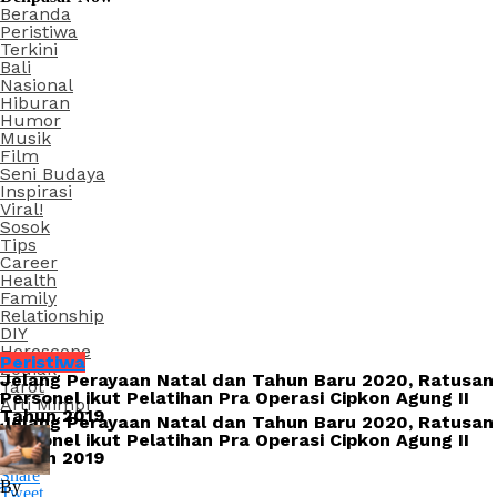
Beranda
Peristiwa
Terkini
Bali
Nasional
Hiburan
Humor
Musik
Film
Seni Budaya
Inspirasi
Viral!
Sosok
Tips
Career
Health
Family
Relationship
DIY
Horoscope
Peristiwa
Zodiak
Jelang Perayaan Natal dan Tahun Baru 2020, Ratusan
Tarot
Personel ikut Pelatihan Pra Operasi Cipkon Agung II
Arti Mimpi
Tahun 2019
Jelang Perayaan Natal dan Tahun Baru 2020, Ratusan
Personel ikut Pelatihan Pra Operasi Cipkon Agung II
Tahun 2019
Share
By
Tweet