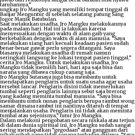
taruhannya,”
ungkap Jro Mangku yang memiliki tempat tinggal di
Banjar Menguntur di sebelah selatang patung Sang
Jogor Manik Batubulan.
Saat melakukan usadha, Jro Mangku melakukannya
pada malam hari. Hal ini ia lakukan karena
menyesuaikan dengan waktu di alam gaib yang
berkebalikan dengan waktu di alam manusia. “Saya
melakukan siang hari kecuali keadaan pasien sudah
benar-benar gawat perlu segera ditangani. Saya
biasanya melakukan usadha di rumah namun
seringkali langsung ke lokasi tempat pasien tinggal,”
cerita Jro Mangku. Untuk melakukan usadha, Jro
Mangku tidak memilih hari, hari apa saja bisa dan
sarana yang dibawa cukup canang saja.
Jro Mangku Sutanaya juga bisa membantu untuk
mendapatkan penglaris untuk suatu usaha agar usaha
tersebut lancar. Penglaris disini tidak memerlukan
tumbal seperti penglaris lainnya sebut saja brerong
yang kadang meminta tumbal manusia. “Saya bisa
membantu untuk nunas penglaris berupa rambut wong
samar dimana rambut ini nantinya ditaruh di tempat
menjalankan usaha. Penglaris ini tidak akan meminta
tumbal atau sejenisnya,” tutur Jro Mangku.
Dalam melakoni pengobatan secara niskala atau terjun
di dalam dunia spiritual ini, Jro Mangku sudah sangat
sering mendapatkan “gegodaan” atau gangguan dari
pihak-pihak yang tidak senang terhadap dirinya. “Saya