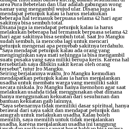
area Pura Bebetelan dan Ular adalah gabungan wong
samar yang mengambil wujud ular. Disana juga ia
mendapat petunjuk kalau ia harus melakukan
beberapa hal termasuk berpuasa selama 42 hari agar
sakitnya bisa sembuh total.
Disana juga ia mendapat petunjuk kalau ia harus
melakukan beberapa hal termasuk berpuasa selama 42
hari agar sakitnya bisa sembuh total. Saat Jro Mangku
sudah sembuh, ia mencoba lagi untuk mencari
petunjuk mengenai apa penyebab sakitnya terdahulu.
“Saya mendapat petunjuk kalau ada orang yang
menginginkan saya mati sehingga ia bisa mengambil
suatu pusaka yang saya miliki berupa keris. Karena hal
tersebutlah saya dibikin sakit keras oleh orang
tersebut”, tutur Jro Mangku.
Seiring berjalannya waktu, Jro Mangku kemudian
mendapatkan petunjuk kalau ia harus menjalankan
usadha untuk membatu warga yang memiliki sakit
secara niskala. Jro Mangku hanya memohon agar saat
melakukan usahda tidak menggunakan obat dimana
hanya menggunakan kekuatan dari sesuhunan dan
bantuan kekuatan gaib lainnya.
“Saya sebenarnya tidak memiliki dasar spiritual, hanya
berawal dari saya sakit dan mendapat petunjuk dan
anugrah untuk melakukan usadha. Kalau boleh
memilih, saya memilih untuk tidak menjalankan
usadha, karena menjalankan usadha ini tanggung
jawab dan resikonya sangat berat bahkan bisa nyawa