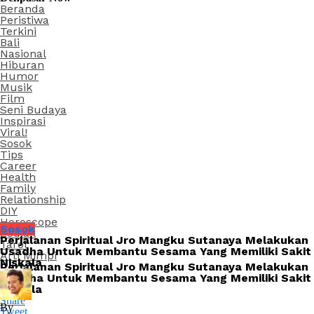
Beranda
Peristiwa
Terkini
Bali
Nasional
Hiburan
Humor
Musik
Film
Seni Budaya
Inspirasi
Viral!
Sosok
Tips
Career
Health
Family
Relationship
DIY
Horoscope
Sosok
Zodiak
Perjalanan Spiritual Jro Mangku Sutanaya Melakukan
Tarot
Usadha Untuk Membantu Sesama Yang Memiliki Sakit
Arti Mimpi
Niskala
Perjalanan Spiritual Jro Mangku Sutanaya Melakukan
Usadha Untuk Membantu Sesama Yang Memiliki Sakit
Niskala
Share
By
Tweet