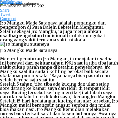
Budiadnyana
Published on
June 17, 2021
Share
Tweet
Comment
Jro Mangku Made Sutanaya adalah pemangku dan
pengempon di Pura Dalem Bebetelan Menguntur.
Selain sebagai Jro Mangku, ia juga menjalankan
usadha(pengobatan tradisional) untuk mengobati
orang yang sakit terutama sakit niskala.
Jro Mangku Made Sutanaya
Menurut penuturan Jro Mangku, ia menjalani usadha
ini berawal dari sekitar tahun 1991 saat ia tiba-tiba jatuh
sakit cukup parah tanpa diketahui penyebabnya. Jro
Mangku saat itu sudah keliling berobat baik secara
skala maupun niskala. “Saya hanya bisa pasrah dan
selalu berdoa saja saat itu.
Setelah 5 tahun, tiba-tiba ada kucing dan ular setiap
sore datang ke kamar saya dan tidur di tempat tidur
saya. Kucing tersebut sering menjilat-jilat tubuh saya
dan ular selalu tidur di kaki saya,” kenang Jro Mangku.
Setelah 15 hari kedatangan kucing dan ular tersebut, Jro
Mangku mulai berangsur-angsur sembuh dan mulai
bisa makan nasi. Jro Mangku kemudian melakukan
nunas baos terkait sakit dan kesembuhannya. Awalnya
didapat informasi bahwa kucing adalah sesuhunan di