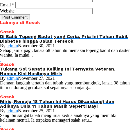
Email
*
Website
Lainnya di Sosok
Sosok
Di Balik Topeng Badut yang Ceria, Pria Ini Tahan Sakit
Diabetes hingga Jalan Terseok
By
admin
November 30, 2021
Setiap jam 7 pagi, lansia 68 tahun itu memakai topeng badut dan daster
wanita. Ia mulai...
Sosok
Tukang Sol Sepatu Keliling Ini Ternyata Veteran,
Namun Kini Nasibnya Miris
By
admin
November 27, 2021
Dengan langkah tertatih dan tubuh yang membungkuk, lansia 98 tahun
itu mendorong gerobak sol sepatunya sepanjang...
Sosok
Miris, Remaja 18 Tahun Ini Harus Dikandangi dan
Adiknya Usia 11 Tahun Masih Seperti Bayi
By
admin
November 25, 2021
Sang ibu sangat tabah mengurusi kedua anaknya yang memiliki
kelainan mental. Ia terpaksa memagari salah satu...
Sosok