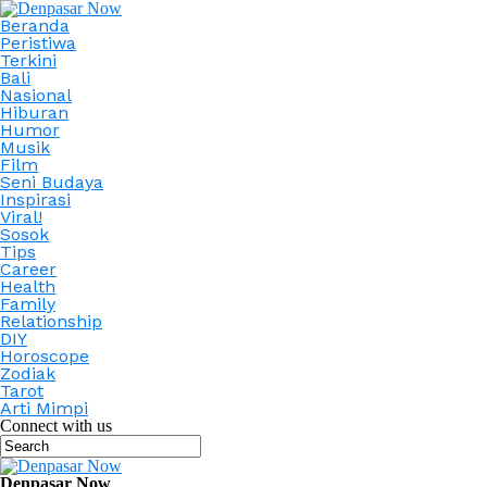
Beranda
Peristiwa
Terkini
Bali
Nasional
Hiburan
Humor
Musik
Film
Seni Budaya
Inspirasi
Viral!
Sosok
Tips
Career
Health
Family
Relationship
DIY
Horoscope
Zodiak
Tarot
Arti Mimpi
Connect with us
Denpasar Now