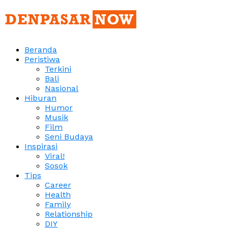
Beranda
Peristiwa
Terkini
Bali
Nasional
Hiburan
Humor
Musik
Film
Seni Budaya
Inspirasi
Viral!
Sosok
Tips
Career
Health
Family
Relationship
DIY