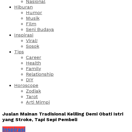
Nasional
Hiburan
Humor
Musik
Film
Seni Budaya
Inspirasi
Viral!
Sosok
Tips
Career
Health
Family
Relationship
DIY
Horoscope
Zodiak
Tarot
Arti Mimpi
Jualan Mainan Tradisional Keliling Demi Obati Istri
yang Stroke, Tapi Sepi Pembeli
Inspirasi
Share