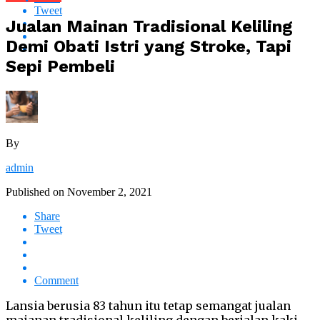
Tweet
Jualan Mainan Tradisional Keliling
Demi Obati Istri yang Stroke, Tapi
Sepi Pembeli
By
admin
Published on
November 2, 2021
Share
Tweet
Comment
Lansia berusia 83 tahun itu tetap semangat jualan
maianan tradisional keliling dengan berjalan kaki