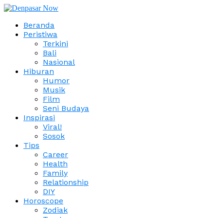
Beranda
Peristiwa
Terkini
Bali
Nasional
Hiburan
Humor
Musik
Film
Seni Budaya
Inspirasi
Viral!
Sosok
Tips
Career
Health
Family
Relationship
DIY
Horoscope
Zodiak