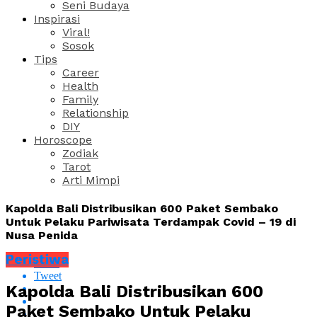
Seni Budaya
Inspirasi
Viral!
Sosok
Tips
Career
Health
Family
Relationship
DIY
Horoscope
Zodiak
Tarot
Arti Mimpi
Kapolda Bali Distribusikan 600 Paket Sembako
Untuk Pelaku Pariwisata Terdampak Covid – 19 di
Nusa Penida
Peristiwa
Share
Tweet
Kapolda Bali Distribusikan 600
Paket Sembako Untuk Pelaku