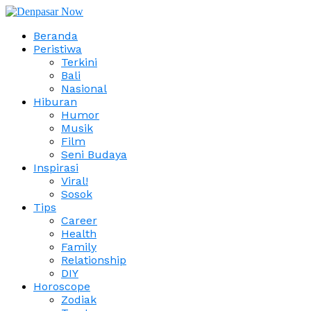
Beranda
Peristiwa
Terkini
Bali
Nasional
Hiburan
Humor
Musik
Film
Seni Budaya
Inspirasi
Viral!
Sosok
Tips
Career
Health
Family
Relationship
DIY
Horoscope
Zodiak