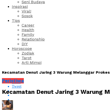
Seni Budaya
Inspirasi
Viral!
Sosok
Tips
Career
Health
Family
Relationship
DIY
Horoscope
Zodiak
Tarot
Arti Mimpi
Kecamatan Denut Jaring 3 Warung Melanggar Prokes
Peristiwa
Share
Tweet
Kecamatan Denut Jaring 3 Warung M