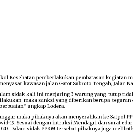
kol Kesehatan pemberlakukan pembatasan kegiatan mas
enyasar kawasan jalan Gatot Subroto Tengah, Jalan Nan
m sidak kali ini menjaring 3 warung yang tutup tidak
dilakukan, maka sanksi yang diberikan berupa tegura
erbuatan,” ungkap Lodera.
nggar maka pihaknya akan menyerahkan ke Satpol PP Ko
d-19. Sesuai dengan intruksi Mendagri dan surat edara
20. Dalam sidak PPKM tersebut pihaknya juga melibatka