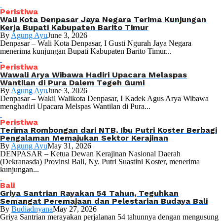
Peristiwa
Wali Kota Denpasar Jaya Negara Terima Kunjungan
Kerja Bupati Kabupaten Barito Timur
By
Agung Ayu
June 3, 2026
Denpasar – Wali Kota Denpasar, I Gusti Ngurah Jaya Negara
menerima kunjungan Bupati Kabupaten Barito Timur...
Peristiwa
Wawali Arya Wibawa Hadiri Upacara Melaspas
Wantilan di Pura Dalem Tegeh Gumi
By
Agung Ayu
June 3, 2026
Denpasar – Wakil Walikota Denpasar, I Kadek Agus Arya Wibawa
menghadiri Upacara Melspas Wantilan di Pura...
Peristiwa
Terima Rombongan dari NTB, Ibu Putri Koster Berbagi
Pengalaman Memajukan Sektor Kerajinan
By
Agung Ayu
May 31, 2026
DENPASAR – Ketua Dewan Kerajinan Nasional Daerah
(Dekranasda) Provinsi Bali, Ny. Putri Suastini Koster, menerima
kunjungan...
Bali
Griya Santrian Rayakan 54 Tahun, Teguhkan
Semangat Peremajaan dan Pelestarian Budaya Bali
By
Budiadnyana
May 27, 2026
Griya Santrian merayakan perjalanan 54 tahunnya dengan mengusung