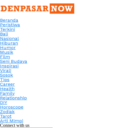
Beranda
Peristiwa
Terkini
Bali
Nasional
Hiburan
Humor
Musik
Film
Seni Budaya
Inspirasi
Viral!
Sosok
Tips
Career
Health
Family
Relationship
DIY
Horoscope
Zodiak
Tarot
Arti Mimpi
Connect with us