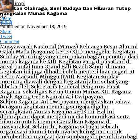
Arti Mimpi
Kegiatan Olahraga, Seni Budaya Dan Hiburan Tutup
Rangkaian Munas Kagama
By
Share
admin
Tweet
Published on
November 18, 2019
Share
Tweet
Comment
Musyawarah Nasional (Munas) Keluarga Besar Alumni
Gajah Mada (Kagama) ke-13 (XIII) menggelar kegiatan
Sunday Morning yang merupakan bagian penutup dari
munas kagama ke XIII. Kegiatan yang dipusatkan di
areal pantai Inna Grand Bali Beach Sanur, dimana
kegiatan ini juga dihadiri oleh menteri luar negeri RI
Retno Marsudi, Minggu (17/11). Kegiatan Sunday
morning diawali dengan kegiatan jalan sehat yang
dibuka oleh Sekretaris Jenderal Pengurus Pusat
Kagama, sekaligus Ketua Umum Munas XIII Kagama
Anak Agung Gede Ngurah Ari Dwipayana.
Sekjen Kagama, Ari Dwipayana, menjelaskan bahwa
beragam kegiatan memang sengaja digelar
serangkaian Munas Kagama ke-13 ini. Hal ini
diharapkan dapat menjadi media komunikasi serta
hiburan untuk memperkenalkan Kagama di
masyarakat. Selain itu, Kagama sebagai sebuah
organisasi alumni tentunya berkeinginan untuk
memberikan manfaat dan sumbangsih pemikiran bagi