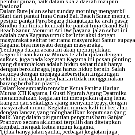
pembangunan, baik dalam skala daerah maupun
nasional.
Dalam Rute jalan sehat sunday morning mengambil
Start dari pantai Inna Grand Bali Beach Sanur menuju
pesisir pantai Pura Segara dilanjutkan ke arah pasar
Sindhu dan finish kembali ke pantai Inna Grand Bali
Beach Sanur. Menurut Ari Dwipayana, jalan sehat ini
adalah cara Kagama untuk berinteraksi dengan
masyarakat sekitar terutama masyarakat Sanur, supaya
Kagama bisa menyatu dengan masyarakat.
Tentunya dalam acara ini akan menunjukkan
kegembiraan karena Munas telah berjalan dengan
sukses. Juga pada kegiatan Kagama ini pesan penting
yang disampaikan adalah hidup sehat tidak hanya
dengan berolahraga, juga harus hidup bersih. Salah
satunya dengan menjaga kebersihan lingkungan
sekitar dan dalam keseharian tidak menggunakan
barang berbahan plastik.
Dalam kesempatan tersebut Ketua Panitia Harian
Munas XIII Kagama, I Gusti Ngurah Agung Dyatmika
menambahkan, kegiatan ini merupakan ajang temu
kangen dan sekaligus ajang menyame braya dengan
masyarakat umum. Kegiatan munas kali ini berjalan
dengan lancar, yang menghasilkan keputusan yang
baik. Yang dalam pergantian pengurus baru Ganjar
Pranowo secara aklamasi terpilih dan ditetapkan
kembali menjadi ketua umum kagama.
Tidak hanya jalan santai, berbagai kegiatan juga