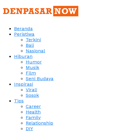
Beranda
Peristiwa
Terkini
Bali
Nasional
Hiburan
Humor
Musik
Film
Seni Budaya
Inspirasi
Viral!
Sosok
Tips
Career
Health
Family
Relationship
DIY