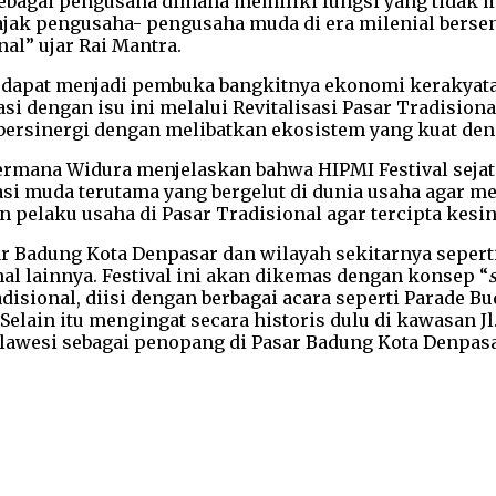
sebagai pengusaha dimana memiliki fungsi yang tidak
jak pengusaha- pengusaha muda di era milenial berse
al” ujar Rai Mantra.
ini dapat menjadi pembuka bangkitnya ekonomi kerakyat
i dengan isu ini melalui Revitalisasi Pasar Tradision
n bersinergi dengan melibatkan ekosistem yang kuat d
Permana Widura menjelaskan bahwa HIPMI Festival seja
i muda terutama yang bergelut di dunia usaha agar mer
 pelaku usaha di Pasar Tradisional agar tercipta kes
r Badung Kota Denpasar dan wilayah sekitarnya seperti B
l lainnya. Festival ini akan dikemas dengan konsep “
sional, diisi dengan berbagai acara seperti Parade Bud
. Selain itu mengingat secara historis dulu di kawasan 
ulawesi sebagai penopang di Pasar Badung Kota Denpasa