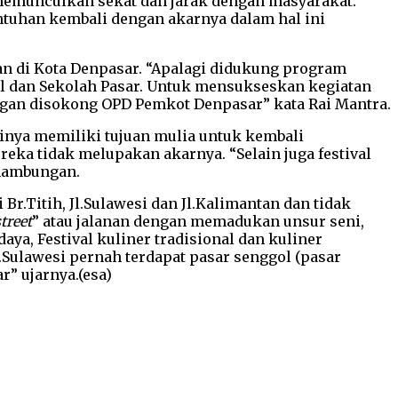
 memunculkan sekat dan jarak dengan masyarakat.
ntuhan kembali dengan akarnya dalam hal ini
an di Kota Denpasar. “Apalagi didukung program
al dan Sekolah Pasar. Untuk mensukseskan kegiatan
engan disokong OPD Pemkot Denpasar” kata Rai Mantra.
tinya memiliki tujuan mulia untuk kembali
eka tidak melupakan akarnya. “Selain juga festival
inambungan.
r.Titih, Jl.Sulawesi dan Jl.Kalimantan dan tidak
street
” atau jalanan dengan memadukan unsur seni,
aya, Festival kuliner tradisional dan kuliner
Jl.Sulawesi pernah terdapat pasar senggol (pasar
r” ujarnya.(esa)