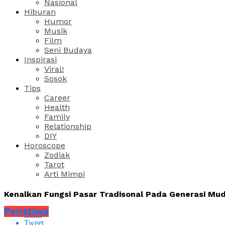
Nasional
Hiburan
Humor
Musik
Film
Seni Budaya
Inspirasi
Viral!
Sosok
Tips
Career
Health
Family
Relationship
DIY
Horoscope
Zodiak
Tarot
Arti Mimpi
Kenalkan Fungsi Pasar Tradisonal Pada Generasi Muda
Peristiwa
Share
Tweet