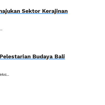
ajukan Sektor Kerajinan
..
elestarian Budaya Bali
ksi...