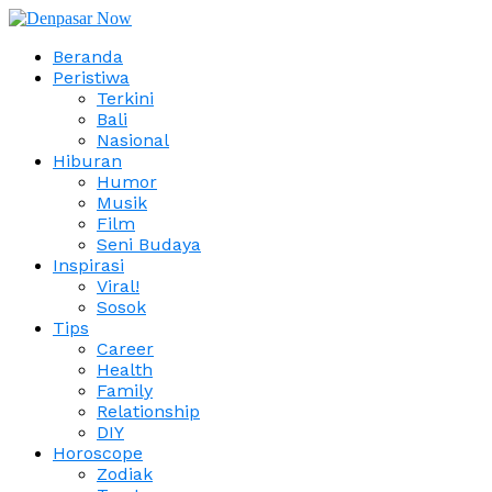
Beranda
Peristiwa
Terkini
Bali
Nasional
Hiburan
Humor
Musik
Film
Seni Budaya
Inspirasi
Viral!
Sosok
Tips
Career
Health
Family
Relationship
DIY
Horoscope
Zodiak