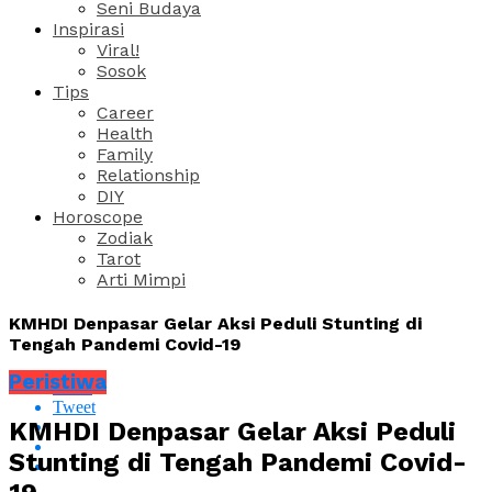
Seni Budaya
Inspirasi
Viral!
Sosok
Tips
Career
Health
Family
Relationship
DIY
Horoscope
Zodiak
Tarot
Arti Mimpi
KMHDI Denpasar Gelar Aksi Peduli Stunting di
Tengah Pandemi Covid-19
Peristiwa
Share
Tweet
KMHDI Denpasar Gelar Aksi Peduli
Stunting di Tengah Pandemi Covid-