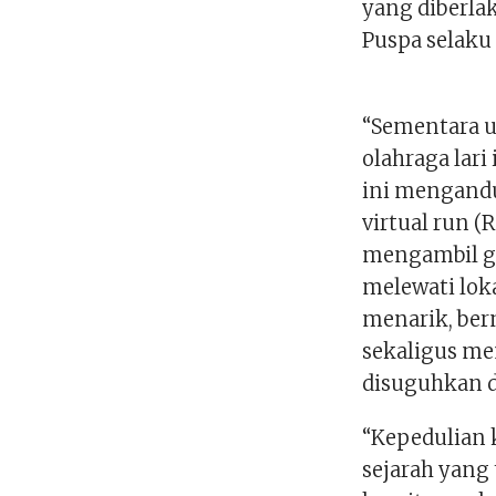
yang diberla
Puspa selaku
“Sementara u
olahraga lari
ini mengand
virtual run 
mengambil g
melewati lok
menarik, bern
sekaligus me
disuguhkan d
“Kepedulian k
sejarah yang 