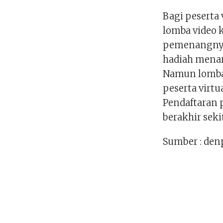
Bagi peserta
lomba video k
pemenangnya
hadiah menar
Namun lomba v
peserta virtu
Pendaftaran 
berakhir seki
Sumber : den