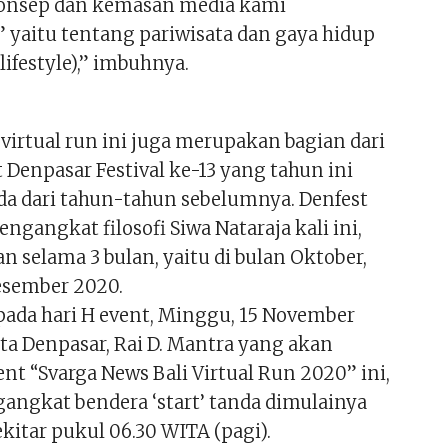
onsep dan kemasan media kami
” yaitu tentang pariwisata dan gaya hidup
lifestyle),” imbuhnya.
virtual run ini juga merupakan bagian dari
 Denpasar Festival ke-13 yang tahun ini
eda dari tahun-tahun sebelumnya. Denfest
ngangkat filosofi Siwa Nataraja kali ini,
 selama 3 bulan, yaitu di bulan Oktober,
esember 2020.
pada hari H event, Minggu, 15 November
ta Denpasar, Rai D. Mantra yang akan
t “Svarga News Bali Virtual Run 2020” ini,
ngkat bendera ‘start’ tanda dimulainya
sekitar pukul 06.30 WITA (pagi).