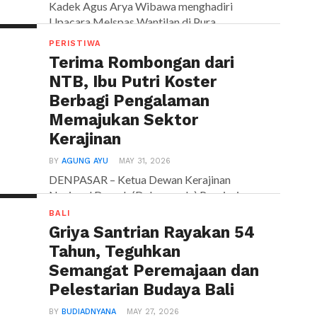
Kadek Agus Arya Wibawa menghadiri
Upacara Melspas Wantilan di Pura...
PERISTIWA
Terima Rombongan dari
NTB, Ibu Putri Koster
Berbagi Pengalaman
Memajukan Sektor
Kerajinan
BY
AGUNG AYU
MAY 31, 2026
DENPASAR – Ketua Dewan Kerajinan
Nasional Daerah (Dekranasda) Provinsi
Bali, Ny. Putri Suastini Koster, menerima
BALI
kunjungan...
Griya Santrian Rayakan 54
Tahun, Teguhkan
Semangat Peremajaan dan
Pelestarian Budaya Bali
BY
BUDIADNYANA
MAY 27, 2026