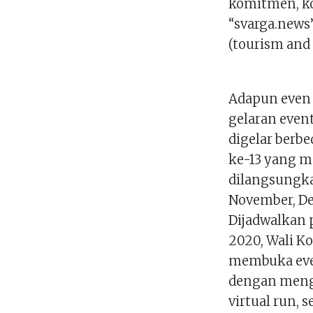
komitmen, k
“svarga.news
(tourism and 
Adapun even 
gelaran event
digelar berb
ke-13 yang me
dilangsungkan
November, D
Dijadwalkan 
2020, Wali Ko
membuka even
dengan menga
virtual run, 