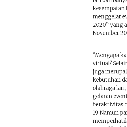
lari dan ban
kesempatan ka
menggelar ev
2020” yang a
November 20
“Mengapa kam
virtual? Sel
juga merupa
kebutuhan da
olahraga lari
gelaran event
beraktivitas
19. Namun par
memperhatik