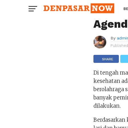
PERISTIWA
Lomba
B
Agend
H
By
admi
Publishe
SHARE
Di tengah ma
kesehatan ad
berolahraga 
banyak pemi
dilakukan.
Berdasarkan 