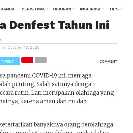
 Lari Virtual Masuk
ERANDA
PERISTIWA
HIBURAN
INSPIRASI
TIPS
a Denfest Tahun Ini
OROSCOPE
n
d on
October 13, 2020
TWEET
COMMENT
sa pandemi COVID-19 ini, menjaga
alah penting. Salah satunya dengan
secara rutin. Lari merupakan olahraga yang
natnya, karena aman dan mudah
ketertarikan banyaknya orang berolahraga