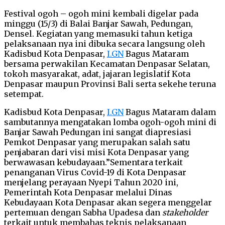
Festival ogoh – ogoh mini kembali digelar pada
minggu (15/3) di Balai Banjar Sawah, Pedungan,
Densel. Kegiatan yang memasuki tahun ketiga
pelaksanaan nya ini dibuka secara langsung oleh
Kadisbud Kota Denpasar,
I.GN
Bagus Mataram
bersama perwakilan Kecamatan Denpasar Selatan,
tokoh masyarakat, adat, jajaran legislatif Kota
Denpasar maupun Provinsi Bali serta sekehe teruna
setempat.
Kadisbud Kota Denpasar,
I.GN
Bagus Mataram dalam
sambutannya mengatakan lomba ogoh-ogoh mini di
Banjar Sawah Pedungan ini sangat diapresiasi
Pemkot Denpasar yang merupakan salah satu
penjabaran dari visi misi Kota Denpasar yang
berwawasan kebudayaan.”Sementara terkait
penanganan Virus Covid-19 di Kota Denpasar
menjelang perayaan Nyepi Tahun 2020 ini,
Pemerintah Kota Denpasar melalui Dinas
Kebudayaan Kota Denpasar akan segera menggelar
pertemuan dengan Sabha Upadesa dan
stakeholder
terkait untuk membahas teknis pelaksanaan