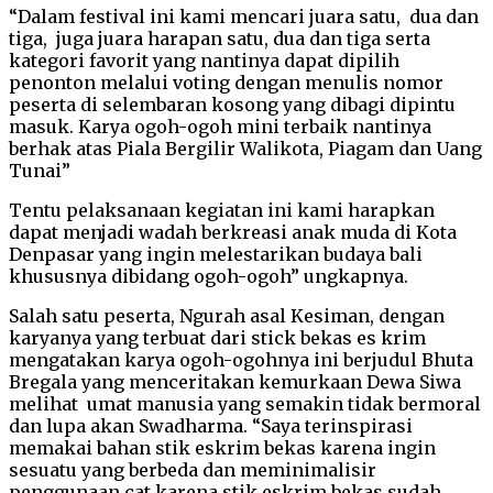
“Dalam festival ini kami mencari juara satu, dua dan
tiga, juga juara harapan satu, dua dan tiga serta
kategori favorit yang nantinya dapat dipilih
penonton melalui voting dengan menulis nomor
peserta di selembaran kosong yang dibagi dipintu
masuk. Karya ogoh-ogoh mini terbaik nantinya
berhak atas Piala Bergilir Walikota, Piagam dan Uang
Tunai”
Tentu pelaksanaan kegiatan ini kami harapkan
dapat menjadi wadah berkreasi anak muda di Kota
Denpasar yang ingin melestarikan budaya bali
khususnya dibidang ogoh-ogoh” ungkapnya.
Salah satu peserta, Ngurah asal Kesiman, dengan
karyanya yang terbuat dari stick bekas es krim
mengatakan karya ogoh-ogohnya ini berjudul Bhuta
Bregala yang menceritakan kemurkaan Dewa Siwa
melihat umat manusia yang semakin tidak bermoral
dan lupa akan Swadharma. “Saya terinspirasi
memakai bahan stik eskrim bekas karena ingin
sesuatu yang berbeda dan meminimalisir
penggunaan cat karena stik eskrim bekas sudah