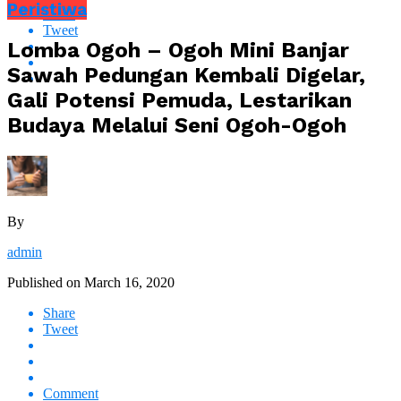
Peristiwa
Share
Tweet
Lomba Ogoh – Ogoh Mini Banjar
Sawah Pedungan Kembali Digelar,
Gali Potensi Pemuda, Lestarikan
Budaya Melalui Seni Ogoh-Ogoh
By
admin
Published on
March 16, 2020
Share
Tweet
Comment