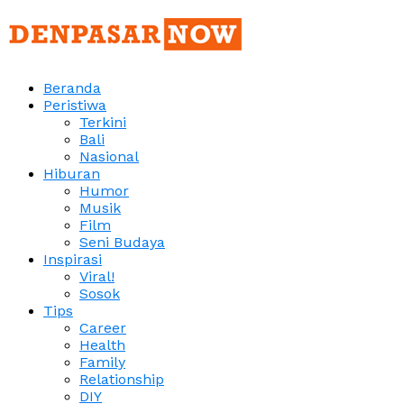
Beranda
Peristiwa
Terkini
Bali
Nasional
Hiburan
Humor
Musik
Film
Seni Budaya
Inspirasi
Viral!
Sosok
Tips
Career
Health
Family
Relationship
DIY