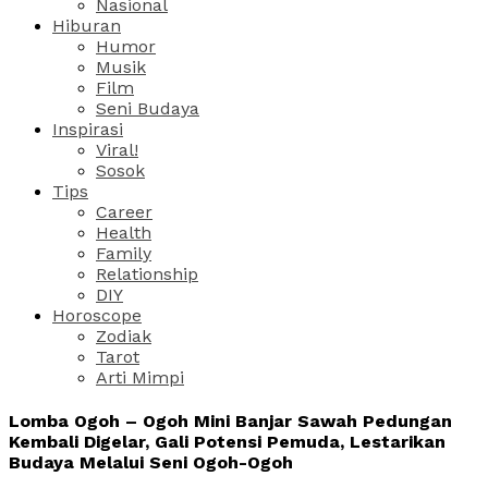
Nasional
Hiburan
Humor
Musik
Film
Seni Budaya
Inspirasi
Viral!
Sosok
Tips
Career
Health
Family
Relationship
DIY
Horoscope
Zodiak
Tarot
Arti Mimpi
Lomba Ogoh – Ogoh Mini Banjar Sawah Pedungan
Kembali Digelar, Gali Potensi Pemuda, Lestarikan
Budaya Melalui Seni Ogoh-Ogoh