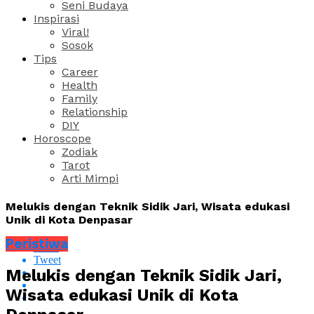
Seni Budaya
Inspirasi
Viral!
Sosok
Tips
Career
Health
Family
Relationship
DIY
Horoscope
Zodiak
Tarot
Arti Mimpi
Melukis dengan Teknik Sidik Jari, Wisata edukasi
Unik di Kota Denpasar
Peristiwa
Share
Tweet
Melukis dengan Teknik Sidik Jari,
Wisata edukasi Unik di Kota