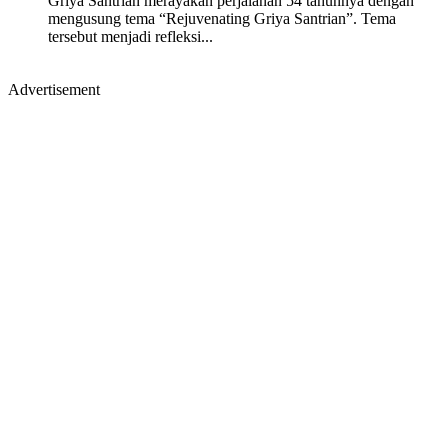
Griya Santrian merayakan perjalanan 54 tahunnya dengan
mengusung tema “Rejuvenating Griya Santrian”. Tema
tersebut menjadi refleksi...
Advertisement