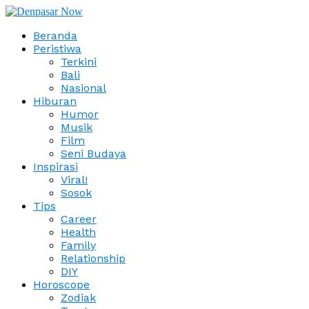
Beranda
Peristiwa
Terkini
Bali
Nasional
Hiburan
Humor
Musik
Film
Seni Budaya
Inspirasi
Viral!
Sosok
Tips
Career
Health
Family
Relationship
DIY
Horoscope
Zodiak