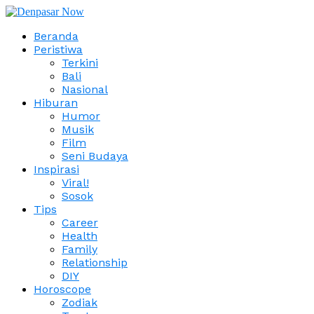
Beranda
Peristiwa
Terkini
Bali
Nasional
Hiburan
Humor
Musik
Film
Seni Budaya
Inspirasi
Viral!
Sosok
Tips
Career
Health
Family
Relationship
DIY
Horoscope
Zodiak