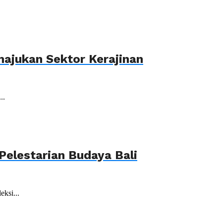
ajukan Sektor Kerajinan
..
elestarian Budaya Bali
ksi...