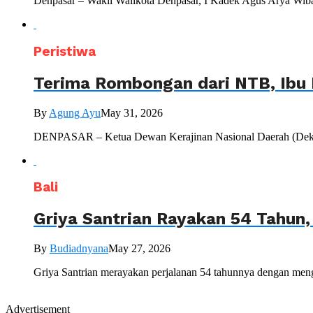
Denpasar – Wakil Walikota Denpasar, I Kadek Agus Arya Wiba
Peristiwa
Terima Rombongan dari NTB, Ibu 
By
Agung Ayu
May 31, 2026
DENPASAR – Ketua Dewan Kerajinan Nasional Daerah (Dekranas
Bali
Griya Santrian Rayakan 54 Tahun
By
Budiadnyana
May 27, 2026
Griya Santrian merayakan perjalanan 54 tahunnya dengan mengu
Advertisement