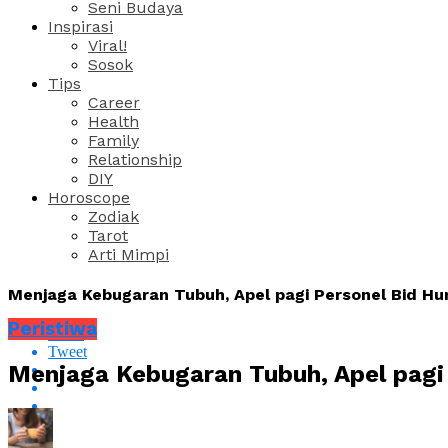
Seni Budaya
Inspirasi
Viral!
Sosok
Tips
Career
Health
Family
Relationship
DIY
Horoscope
Zodiak
Tarot
Arti Mimpi
Menjaga Kebugaran Tubuh, Apel pagi Personel Bid 
Peristiwa
Share
Tweet
Menjaga Kebugaran Tubuh, Apel pagi