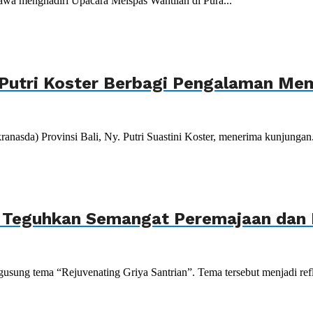
wa menghadiri Upacara Melspas Wantilan di Pura...
Putri Koster Berbagi Pengalaman Mem
da) Provinsi Bali, Ny. Putri Suastini Koster, menerima kunjungan.
, Teguhkan Semangat Peremajaan dan P
sung tema “Rejuvenating Griya Santrian”. Tema tersebut menjadi refle