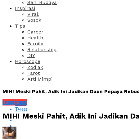
Seni Budaya
Inspirasi
Viral!
Sosok
Tips
Career
Health
Family
Relationship
DIY
Horoscope
Zodiak
Tarot
Arti Mimpi
MIH! Meski Pahit, Adik Ini Jadikan Daun Pepaya Reb
Inspirasi
Share
Tweet
MIH! Meski Pahit, Adik Ini Jadikan