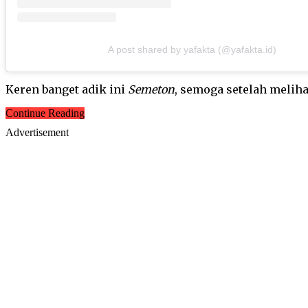
A post shared by yafakta (@yafakta.id)
Keren banget adik ini
Semeton
, semoga setelah meliha
Continue Reading
Advertisement