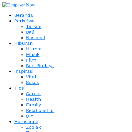
Beranda
Peristiwa
Terkini
Bali
Nasional
Hiburan
Humor
Musik
Film
Seni Budaya
Inspirasi
Viral!
Sosok
Tips
Career
Health
Family
Relationship
DIY
Horoscope
Zodiak