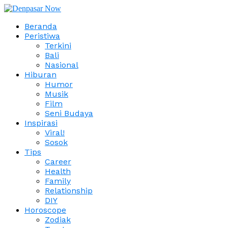
Beranda
Peristiwa
Terkini
Bali
Nasional
Hiburan
Humor
Musik
Film
Seni Budaya
Inspirasi
Viral!
Sosok
Tips
Career
Health
Family
Relationship
DIY
Horoscope
Zodiak