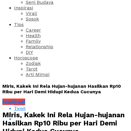
Seni Budaya
Inspirasi
Viral!
Sosok
Tips
Career
Health
Family
Relationship
DIY
Horoscope
Zodiak
Tarot
Arti Mimpi
Miris, Kakek Ini Rela Hujan-hujanan Hasilkan Rp10
Ribu per Hari Demi Hidupi Kedua Cucunya
Inspirasi
Share
Tweet
Miris, Kakek Ini Rela Hujan-hujanan
Hasilkan Rp10 Ribu per Hari Demi