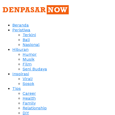
Beranda
Peristiwa
Terkini
Bali
Nasional
Hiburan
Humor
Musik
Film
Seni Budaya
Inspirasi
Viral!
Sosok
Tips
Career
Health
Family
Relationship
DIY