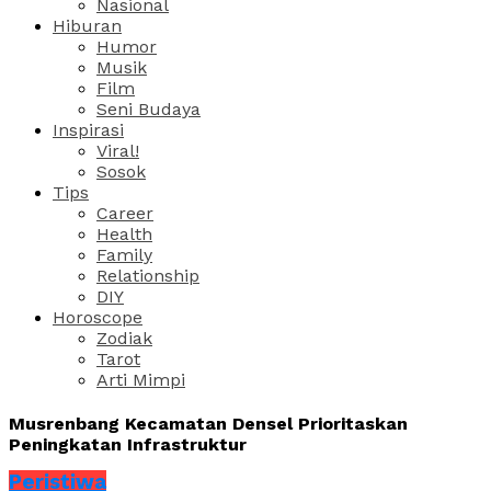
Nasional
Hiburan
Humor
Musik
Film
Seni Budaya
Inspirasi
Viral!
Sosok
Tips
Career
Health
Family
Relationship
DIY
Horoscope
Zodiak
Tarot
Arti Mimpi
Musrenbang Kecamatan Densel Prioritaskan
Peningkatan Infrastruktur
Peristiwa
Share