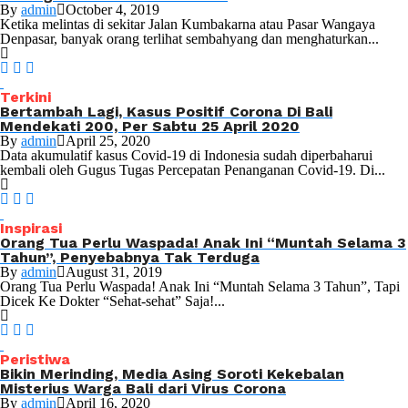
By
admin
October 4, 2019
Ketika melintas di sekitar Jalan Kumbakarna atau Pasar Wangaya
Denpasar, banyak orang terlihat sembahyang dan menghaturkan...
Terkini
Bertambah Lagi, Kasus Positif Corona Di Bali
Mendekati 200, Per Sabtu 25 April 2020
By
admin
April 25, 2020
Data akumulatif kasus Covid-19 di Indonesia sudah diperbaharui
kembali oleh Gugus Tugas Percepatan Penanganan Covid-19. Di...
Inspirasi
Orang Tua Perlu Waspada! Anak Ini “Muntah Selama 3
Tahun”, Penyebabnya Tak Terduga
By
admin
August 31, 2019
Orang Tua Perlu Waspada! Anak Ini “Muntah Selama 3 Tahun”, Tapi
Dicek Ke Dokter “Sehat-sehat” Saja!...
Peristiwa
Bikin Merinding, Media Asing Soroti Kekebalan
Misterius Warga Bali dari Virus Corona
By
admin
April 16, 2020