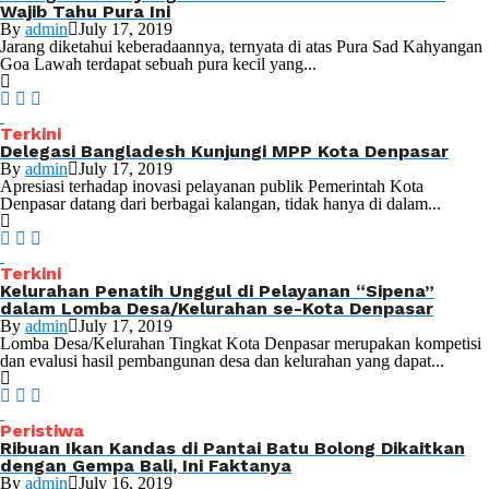
Wajib Tahu Pura Ini
By
admin
July 17, 2019
Jarang diketahui keberadaannya, ternyata di atas Pura Sad Kahyangan
Goa Lawah terdapat sebuah pura kecil yang...
Terkini
Delegasi Bangladesh Kunjungi MPP Kota Denpasar
By
admin
July 17, 2019
Apresiasi terhadap inovasi pelayanan publik Pemerintah Kota
Denpasar datang dari berbagai kalangan, tidak hanya di dalam...
Terkini
Kelurahan Penatih Unggul di Pelayanan “Sipena”
dalam Lomba Desa/Kelurahan se-Kota Denpasar
By
admin
July 17, 2019
Lomba Desa/Kelurahan Tingkat Kota Denpasar merupakan kompetisi
dan evalusi hasil pembangunan desa dan kelurahan yang dapat...
Peristiwa
Ribuan Ikan Kandas di Pantai Batu Bolong Dikaitkan
dengan Gempa Bali, Ini Faktanya
By
admin
July 16, 2019