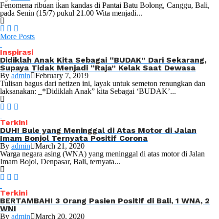
Fenomena ribuan ikan kandas di Pantai Batu Bolong, Canggu, Bali,
pada Senin (15/7) pukul 21.00 Wita menjadi...
More Posts
Inspirasi
Didiklah Anak Kita Sebagai “BUDAK” Dari Sekarang,
Supaya Tidak Menjadi “Raja” Kelak Saat Dewasa
By
admin
February 7, 2019
Tulisan bagus dari netizen ini, layak untuk semeton renungkan dan
laksanakan: _*Didiklah Anak” kita Sebagai ‘BUDAK’...
Terkini
DUH! Bule yang Meninggal di Atas Motor di Jalan
Imam Bonjol Ternyata Positif Corona
By
admin
March 21, 2020
Warga negara asing (WNA) yang meninggal di atas motor di Jalan
Imam Bojol, Denpasar, Bali, ternyata...
Terkini
BERTAMBAH! 3 Orang Pasien Positif di Bali, 1 WNA, 2
WNI
By
admin
March 20, 2020