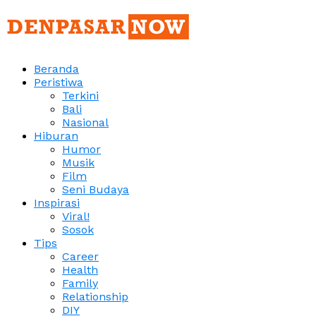
Beranda
Peristiwa
Terkini
Bali
Nasional
Hiburan
Humor
Musik
Film
Seni Budaya
Inspirasi
Viral!
Sosok
Tips
Career
Health
Family
Relationship
DIY