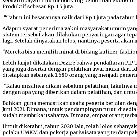
sebuah upaya untuk mendukung pemulihan ekonomi lew
Produktif sebesar Rp. 1,5 juta.
“Tahun ini besarannya naik dari Rp 1 juta pada tahun 
Adapun syarat penerima yakni masyarakat umum yang
sistem tersebut akan dilakukan penyaringan agar tep
lagi. Setelah dinyatakan lolos, nantinya peserta aka
“Mereka bisa memilih minat di bidang kuliner, fashion
Lebih lanjut dikatakan Dezire bahwa pendaftaran PIP 
yang juga disertai dengan pelatihan awal mulai dari 
ditetapkan sebanyak 1.680 orang yang menjadi peneri
“Kalau misalnya dikasi sebelum pelatihan, takutnya 
dengan apa yang diberikan dalam pelatihan, dan untu
Bahkan, guna memastikan usaha peserta berjalan den
Juni 2021. Dimana, untuk pendampingan turut disedia
sudah membuka usahanya. Dimana, empat orang terba
Untuk diketahui, tahun 2020 lalu, telah lolos sebany
pelaku UMKM dan pekerja pariwisata yang terdampak 