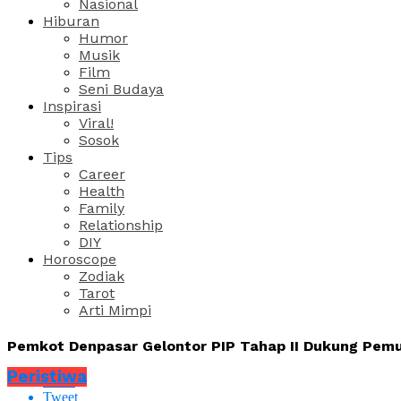
Nasional
Hiburan
Humor
Musik
Film
Seni Budaya
Inspirasi
Viral!
Sosok
Tips
Career
Health
Family
Relationship
DIY
Horoscope
Zodiak
Tarot
Arti Mimpi
Pemkot Denpasar Gelontor PIP Tahap II Dukung Pem
Peristiwa
Share
Tweet