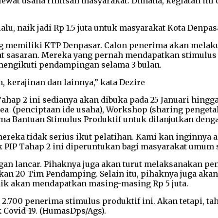
at usaha rintisan masyarakat. Dimana, kegiatan ini
lalu, naik jadi Rp 1.5 juta untuk masyarakat Kota Denpa
 memiliki KTP Denpasar. Calon penerima akan melakuk
at sasaran. Mereka yang pernah mendapatkan stimulus i
n mengikuti pendampingan selama 3 bulan.
, kerajinan dan lainnya,” kata Dezire
Tahap 2 ini sedianya akan dibuka pada 25 Januari hingg
Idea (penciptaan ide usaha), Workshop (sharing penget
ma Bantuan Stimulus Produktif untuk dilanjutkan deng
mereka tidak serius ikut pelatihan. Kami kan inginny
k PIP Tahap 2 ini diperuntukan bagi masyarakat umum 
gan lancar. Pihaknya juga akan turut melaksanakan pe
kan 20 Tim Pendamping. Selain itu, pihaknya juga aka
ik akan mendapatkan masing-masing Rp 5 juta.
ak 2.700 penerima stimulus produktif ini. Akan tetapi,
Covid-19. (HumasDps/Ags).