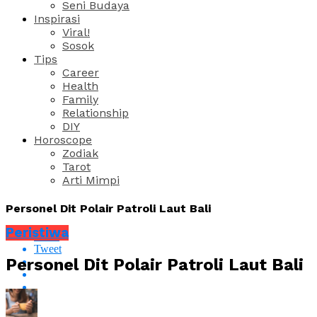
Seni Budaya
Inspirasi
Viral!
Sosok
Tips
Career
Health
Family
Relationship
DIY
Horoscope
Zodiak
Tarot
Arti Mimpi
Personel Dit Polair Patroli Laut Bali
Peristiwa
Share
Tweet
Personel Dit Polair Patroli Laut Bali