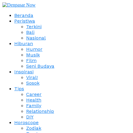
Beranda
Peristiwa
Terkini
Bali
Nasional
Hiburan
Humor
Musik
Film
Seni Budaya
Inspirasi
Viral!
Sosok
Tips
Career
Health
Family
Relationship
DIY
Horoscope
Zodiak