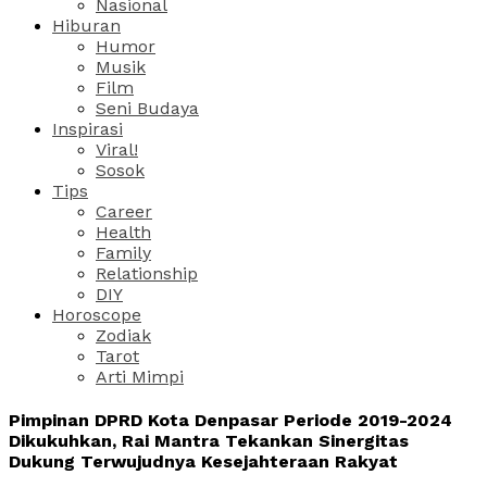
Nasional
Hiburan
Humor
Musik
Film
Seni Budaya
Inspirasi
Viral!
Sosok
Tips
Career
Health
Family
Relationship
DIY
Horoscope
Zodiak
Tarot
Arti Mimpi
Pimpinan DPRD Kota Denpasar Periode 2019-2024
Dikukuhkan, Rai Mantra Tekankan Sinergitas
Dukung Terwujudnya Kesejahteraan Rakyat