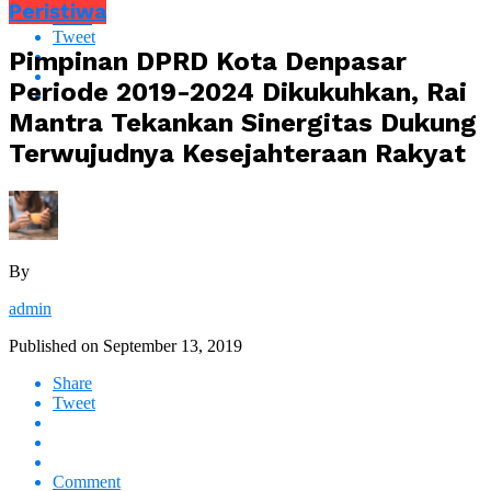
Peristiwa
Share
Tweet
Pimpinan DPRD Kota Denpasar
Periode 2019-2024 Dikukuhkan, Rai
Mantra Tekankan Sinergitas Dukung
Terwujudnya Kesejahteraan Rakyat
By
admin
Published on
September 13, 2019
Share
Tweet
Comment