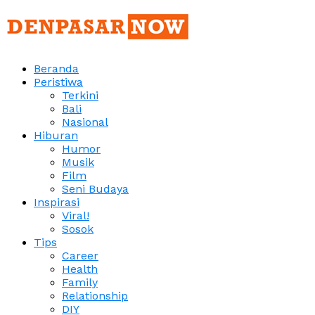
Beranda
Peristiwa
Terkini
Bali
Nasional
Hiburan
Humor
Musik
Film
Seni Budaya
Inspirasi
Viral!
Sosok
Tips
Career
Health
Family
Relationship
DIY