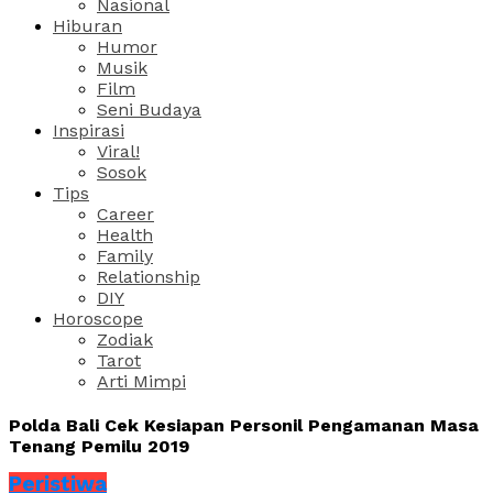
Nasional
Hiburan
Humor
Musik
Film
Seni Budaya
Inspirasi
Viral!
Sosok
Tips
Career
Health
Family
Relationship
DIY
Horoscope
Zodiak
Tarot
Arti Mimpi
Polda Bali Cek Kesiapan Personil Pengamanan Masa
Tenang Pemilu 2019
Peristiwa
Share