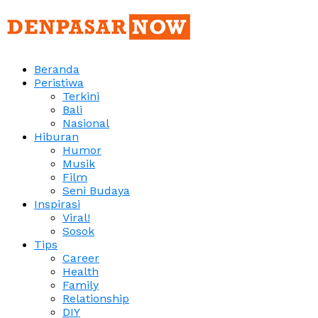
Beranda
Peristiwa
Terkini
Bali
Nasional
Hiburan
Humor
Musik
Film
Seni Budaya
Inspirasi
Viral!
Sosok
Tips
Career
Health
Family
Relationship
DIY