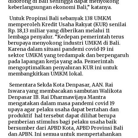
didorong di Bali sehingga dapat menyokong
keberlangsungan ekonomi Bali,” katanya.
Untuk Propinsi Bali sebanyak 138 UMKM
memperoleh Kredit Usaha Rakyat (KUR) senilai
Rp. 18,13 miliar yang diberikan melalui 11
lembaga penyalur. “Kedepan pemerintah terus
berupaya menyokong industri UMKM di Bali.
Karena dalam situasi pandemi covid-19 ini
sektor UMKM yang terdampak dan berpengaruh
pada lapangan kerja yang ada. Pemerintah
mengoptimalkan penyaluran KUR ini untuk
membangkitkan UMKM lokal.
Sementara Sekda Kota Denpasar, AAN. Rai
Iswara yang membacakan sambutan Walikota
Denpasar IB. Rai Dharmawijaya Mantra
mengatakan dalam masa pandemi covid 19
upaya agar pelaku usaha dapat bertahan dan
produktif hal tersebut dapat dilihat berupa
pemberian stimulus bagi pelaku usaha baik
bersumber dari APBD Kota, APBD Provinsi Bali
dan APBN. Ini semua untuk mempertahankan