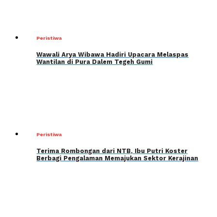
Peristiwa
Wawali Arya Wibawa Hadiri Upacara Melaspas
Wantilan di Pura Dalem Tegeh Gumi
Peristiwa
Terima Rombongan dari NTB, Ibu Putri Koster
Berbagi Pengalaman Memajukan Sektor Kerajinan