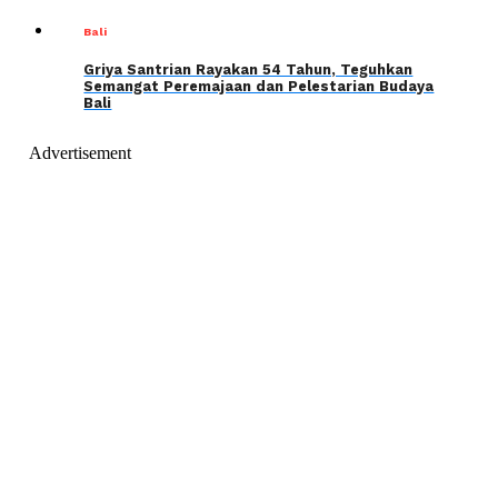
Bali
Griya Santrian Rayakan 54 Tahun, Teguhkan
Semangat Peremajaan dan Pelestarian Budaya
Bali
Advertisement