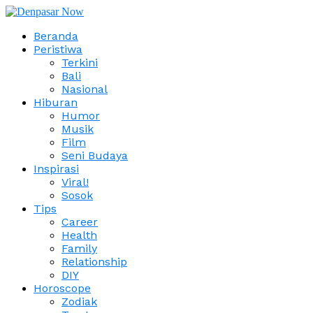
Beranda
Peristiwa
Terkini
Bali
Nasional
Hiburan
Humor
Musik
Film
Seni Budaya
Inspirasi
Viral!
Sosok
Tips
Career
Health
Family
Relationship
DIY
Horoscope
Zodiak