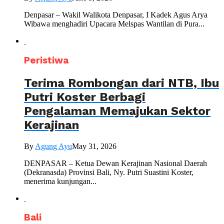
Denpasar – Wakil Walikota Denpasar, I Kadek Agus Arya
Wibawa menghadiri Upacara Melspas Wantilan di Pura...
Peristiwa
Terima Rombongan dari NTB, Ibu
Putri Koster Berbagi
Pengalaman Memajukan Sektor
Kerajinan
By
Agung Ayu
May 31, 2026
DENPASAR – Ketua Dewan Kerajinan Nasional Daerah
(Dekranasda) Provinsi Bali, Ny. Putri Suastini Koster,
menerima kunjungan...
Bali