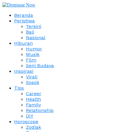
Beranda
Peristiwa
Terkini
Bali
Nasional
Hiburan
Humor
Musik
Film
Seni Budaya
Inspirasi
Viral!
Sosok
Tips
Career
Health
Family
Relationship
DIY
Horoscope
Zodiak