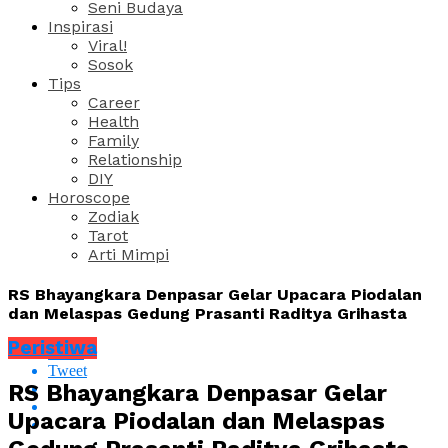
Seni Budaya
Inspirasi
Viral!
Sosok
Tips
Career
Health
Family
Relationship
DIY
Horoscope
Zodiak
Tarot
Arti Mimpi
RS Bhayangkara Denpasar Gelar Upacara Piodalan
dan Melaspas Gedung Prasanti Raditya Grihasta
Peristiwa
Share
Tweet
RS Bhayangkara Denpasar Gelar
Upacara Piodalan dan Melaspas