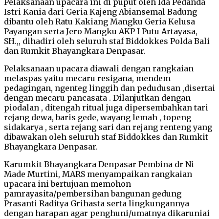
Pelaksanaan upacara ini di puput oleh Ida Pedanda
Istri Kania dari Geria Kajeng Abiansemal Badung
dibantu oleh Ratu Kakiang Mangku Geria Kelusa
Payangan serta Jero Mangku AKP I Putu Artayasa,
SH.,, dihadiri oleh seluruh staf Biddokkes Polda Bali
dan Rumkit Bhayangkara Denpasar.
Pelaksanaan upacara diawali dengan rangkaian
melaspas yaitu mecaru resigana, mendem
pedagingan, ngenteg linggih dan pedudusan ,disertai
dengan mecaru pancasata . Dilanjutkan dengan
piodalan , ditengah ritual juga dipersembahkan tari
rejang dewa, baris gede, wayang lemah , topeng
sidakarya , serta rejang sari dan rejang renteng yang
dibawakan oleh seluruh staf Biddokkes dan Rumkit
Bhayangkara Denpasar.
Karumkit Bhayangkara Denpasar Pembina dr Ni
Made Murtini, MARS menyampaikan rangkaian
upacara ini bertujuan memohon
pamrayasita/pembersihan bangunan gedung
Prasanti Raditya Grihasta serta lingkungannya
dengan harapan agar penghuni/umatnya dikaruniai