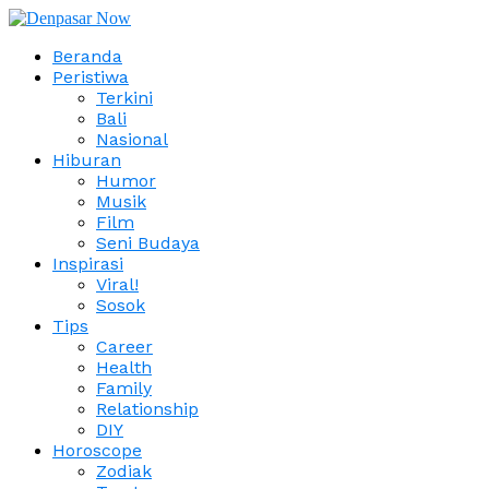
Beranda
Peristiwa
Terkini
Bali
Nasional
Hiburan
Humor
Musik
Film
Seni Budaya
Inspirasi
Viral!
Sosok
Tips
Career
Health
Family
Relationship
DIY
Horoscope
Zodiak