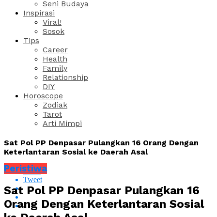
Seni Budaya
Inspirasi
Viral!
Sosok
Tips
Career
Health
Family
Relationship
DIY
Horoscope
Zodiak
Tarot
Arti Mimpi
Sat Pol PP Denpasar Pulangkan 16 Orang Dengan
Keterlantaran Sosial ke Daerah Asal
Peristiwa
Share
Tweet
Sat Pol PP Denpasar Pulangkan 16
Orang Dengan Keterlantaran Sosial