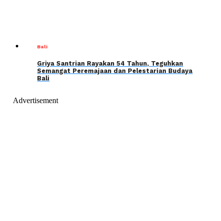
Bali
Griya Santrian Rayakan 54 Tahun, Teguhkan
Semangat Peremajaan dan Pelestarian Budaya
Bali
Advertisement