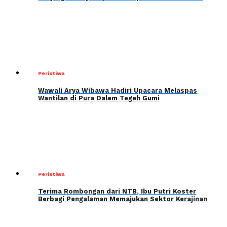
Peristiwa
Wawali Arya Wibawa Hadiri Upacara Melaspas
Wantilan di Pura Dalem Tegeh Gumi
Peristiwa
Terima Rombongan dari NTB, Ibu Putri Koster
Berbagi Pengalaman Memajukan Sektor Kerajinan