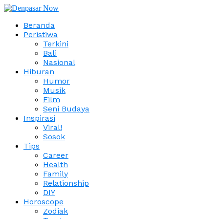
Beranda
Peristiwa
Terkini
Bali
Nasional
Hiburan
Humor
Musik
Film
Seni Budaya
Inspirasi
Viral!
Sosok
Tips
Career
Health
Family
Relationship
DIY
Horoscope
Zodiak