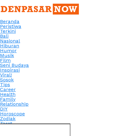
Beranda
Peristiwa
Terkini
Bali
Nasional
Hiburan
Humor
Musik
Film
Seni Budaya
Inspirasi
Viral!
Sosok
Tips
Career
Health
Family
Relationship
DIY
Horoscope
Zodiak
Tarot
Arti Mimpi
Connect with us