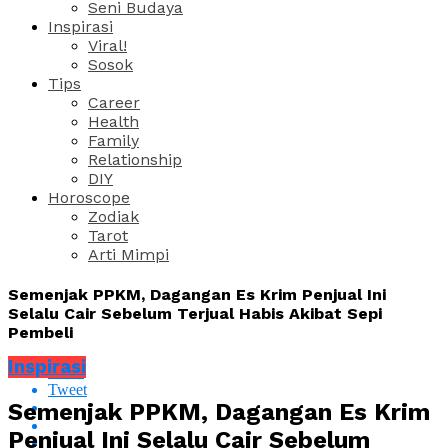
Seni Budaya
Inspirasi
Viral!
Sosok
Tips
Career
Health
Family
Relationship
DIY
Horoscope
Zodiak
Tarot
Arti Mimpi
Semenjak PPKM, Dagangan Es Krim Penjual Ini
Selalu Cair Sebelum Terjual Habis Akibat Sepi
Pembeli
Inspirasi
Share
Tweet
Semenjak PPKM, Dagangan Es Krim
Penjual Ini Selalu Cair Sebelum