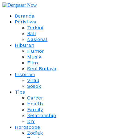
Beranda
Peristiwa
Terkini
Bali
Nasional
Hiburan
Humor
Musik
Film
Seni Budaya
Inspirasi
Viral!
Sosok
Tips
Career
Health
Family
Relationship
DIY
Horoscope
Zodiak