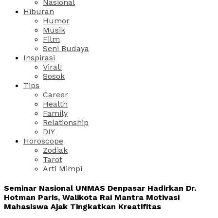
Nasional
Hiburan
Humor
Musik
Film
Seni Budaya
Inspirasi
Viral!
Sosok
Tips
Career
Health
Family
Relationship
DIY
Horoscope
Zodiak
Tarot
Arti Mimpi
Seminar Nasional UNMAS Denpasar Hadirkan Dr.
Hotman Paris, Walikota Rai Mantra Motivasi
Mahasiswa Ajak Tingkatkan Kreatifitas