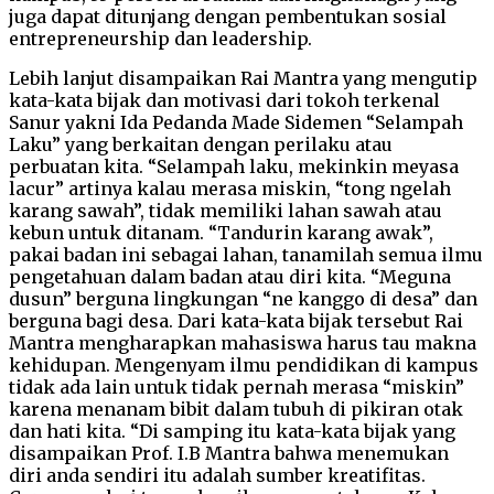
juga dapat ditunjang dengan pembentukan sosial
entrepreneurship dan leadership.
Lebih lanjut disampaikan Rai Mantra yang mengutip
kata-kata bijak dan motivasi dari tokoh terkenal
Sanur yakni Ida Pedanda Made Sidemen “Selampah
Laku” yang berkaitan dengan perilaku atau
perbuatan kita. “Selampah laku, mekinkin meyasa
lacur” artinya kalau merasa miskin, “tong ngelah
karang sawah”, tidak memiliki lahan sawah atau
kebun untuk ditanam. “Tandurin karang awak”,
pakai badan ini sebagai lahan, tanamilah semua ilmu
pengetahuan dalam badan atau diri kita. “Meguna
dusun” berguna lingkungan “ne kanggo di desa” dan
berguna bagi desa. Dari kata-kata bijak tersebut Rai
Mantra mengharapkan mahasiswa harus tau makna
kehidupan. Mengenyam ilmu pendidikan di kampus
tidak ada lain untuk tidak pernah merasa “miskin”
karena menanam bibit dalam tubuh di pikiran otak
dan hati kita. “Di samping itu kata-kata bijak yang
disampaikan Prof. I.B Mantra bahwa menemukan
diri anda sendiri itu adalah sumber kreatifitas.