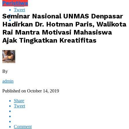
Peristiwa
Share
Tweet
Seminar Nasional UNMAS Denpasar
Hadirkan Dr. Hotman Paris, Walikota
Rai Mantra Motivasi Mahasiswa
Ajak Tingkatkan Kreatifitas
By
admin
Published on
October 14, 2019
Share
Tweet
Comment