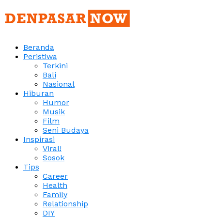
Beranda
Peristiwa
Terkini
Bali
Nasional
Hiburan
Humor
Musik
Film
Seni Budaya
Inspirasi
Viral!
Sosok
Tips
Career
Health
Family
Relationship
DIY