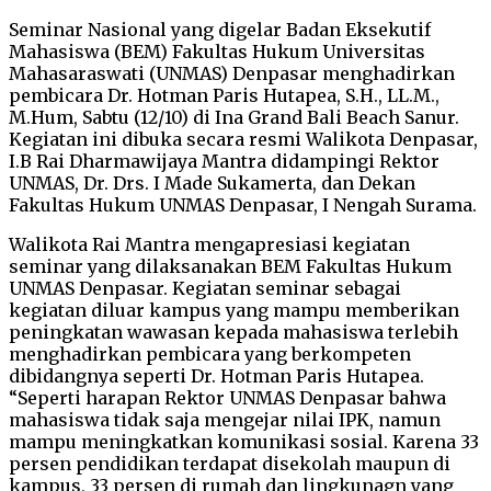
Seminar Nasional yang digelar Badan Eksekutif
Mahasiswa (BEM) Fakultas Hukum Universitas
Mahasaraswati (UNMAS) Denpasar menghadirkan
pembicara Dr. Hotman Paris Hutapea, S.H., LL.M.,
M.Hum, Sabtu (12/10) di Ina Grand Bali Beach Sanur.
Kegiatan ini dibuka secara resmi Walikota Denpasar,
I.B Rai Dharmawijaya Mantra didampingi Rektor
UNMAS, Dr. Drs. I Made Sukamerta, dan Dekan
Fakultas Hukum UNMAS Denpasar, I Nengah Surama.
Walikota Rai Mantra mengapresiasi kegiatan
seminar yang dilaksanakan BEM Fakultas Hukum
UNMAS Denpasar. Kegiatan seminar sebagai
kegiatan diluar kampus yang mampu memberikan
peningkatan wawasan kepada mahasiswa terlebih
menghadirkan pembicara yang berkompeten
dibidangnya seperti Dr. Hotman Paris Hutapea.
“Seperti harapan Rektor UNMAS Denpasar bahwa
mahasiswa tidak saja mengejar nilai IPK, namun
mampu meningkatkan komunikasi sosial. Karena 33
persen pendidikan terdapat disekolah maupun di
kampus, 33 persen di rumah dan lingkunagn yang