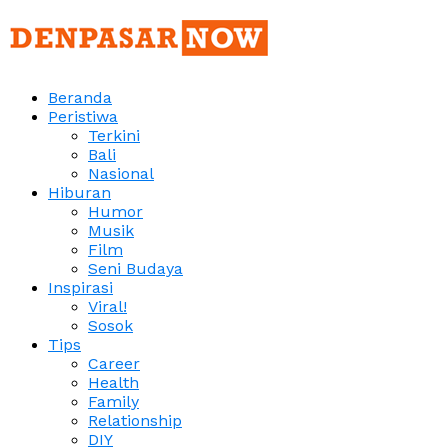
Beranda
Peristiwa
Terkini
Bali
Nasional
Hiburan
Humor
Musik
Film
Seni Budaya
Inspirasi
Viral!
Sosok
Tips
Career
Health
Family
Relationship
DIY