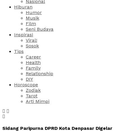
Nasional
Hiburan
Humor
Musik
Film
Seni Budaya
Inspirasi
Viral!
Sosok
Tips
Career
Health
Family
Relationship
DIY
Horoscope
Zodiak
Tarot
Arti Mimpi
Sidang Paripurna DPRD Kota Denpasar Digelar