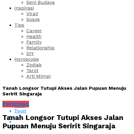
Seni Budaya
Inspirasi
Viral!
Sosok
Tips
Career
Health
Family
Relationship
DIY
Horoscope
Zodiak
Tarot
Arti Mimpi
Tanah Longsor Tutupi Akses Jalan Pupuan Menuju
Seririt Singaraja
Peristiwa
Share
Tweet
Tanah Longsor Tutupi Akses Jalan
Pupuan Menuju Seririt Singaraja