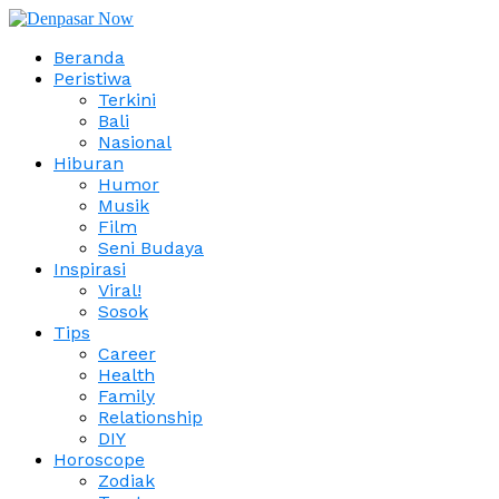
Beranda
Peristiwa
Terkini
Bali
Nasional
Hiburan
Humor
Musik
Film
Seni Budaya
Inspirasi
Viral!
Sosok
Tips
Career
Health
Family
Relationship
DIY
Horoscope
Zodiak