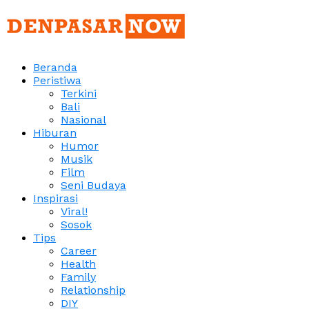
Beranda
Peristiwa
Terkini
Bali
Nasional
Hiburan
Humor
Musik
Film
Seni Budaya
Inspirasi
Viral!
Sosok
Tips
Career
Health
Family
Relationship
DIY