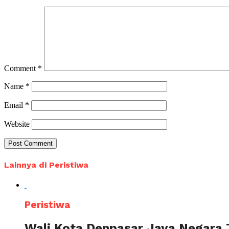
Comment
*
Name
*
Email
*
Website
Lainnya di Peristiwa
Peristiwa
Wali Kota Denpasar Jaya Negara 