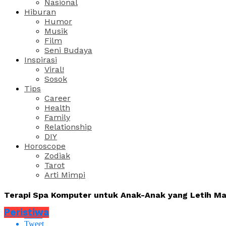
Nasional
Hiburan
Humor
Musik
Film
Seni Budaya
Inspirasi
Viral!
Sosok
Tips
Career
Health
Family
Relationship
DIY
Horoscope
Zodiak
Tarot
Arti Mimpi
Terapi Spa Komputer untuk Anak-Anak yang Letih M
Peristiwa
Share
Tweet