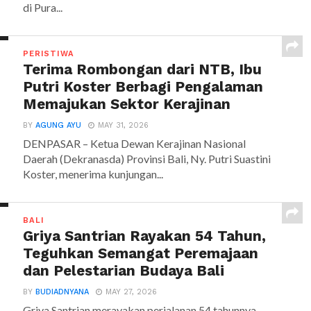
di Pura...
PERISTIWA
Terima Rombongan dari NTB, Ibu
Putri Koster Berbagi Pengalaman
Memajukan Sektor Kerajinan
BY
AGUNG AYU
MAY 31, 2026
DENPASAR – Ketua Dewan Kerajinan Nasional
Daerah (Dekranasda) Provinsi Bali, Ny. Putri Suastini
Koster, menerima kunjungan...
BALI
Griya Santrian Rayakan 54 Tahun,
Teguhkan Semangat Peremajaan
dan Pelestarian Budaya Bali
BY
BUDIADNYANA
MAY 27, 2026
Griya Santrian merayakan perjalanan 54 tahunnya