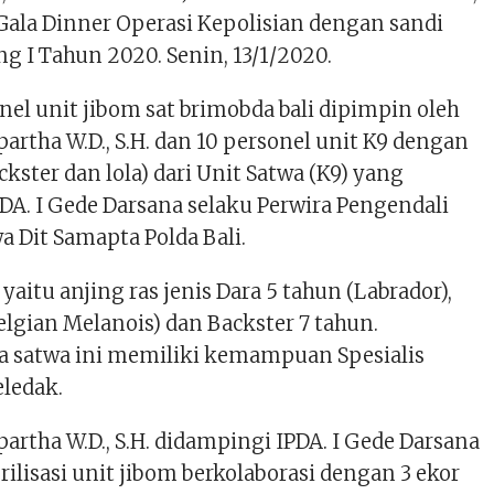
Gala Dinner Operasi Kepolisian dengan sandi
g I Tahun 2020. Senin, 13/1/2020.
el unit jibom sat brimobda bali dipimpin oleh
rtha W.D., S.H. dan 10 personel unit K9 dengan
ckster dan lola) dari Unit Satwa (K9) yang
DA. I Gede Darsana selaku Perwira Pengendali
wa Dit Samapta Polda Bali.
 yaitu anjing ras jenis Dara 5 tahun (Labrador),
elgian Melanois) dan Backster 7 tahun.
ga satwa ini memiliki kemampuan Spesialis
eledak.
rtha W.D., S.H. didampingi IPDA. I Gede Darsana
ilisasi unit jibom berkolaborasi dengan 3 ekor