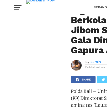
PERISTIWA
Tiga Ek
BERAND
Berkola
HOROS
Jibom Sa
Gala Di
Gapura 
By
admin
Published on
SHARE
Polda Bali – Uni
(K9) Direktorat 
anjing ras (Laura