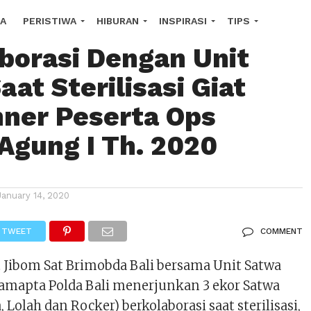
or Satwa Unit K9
A
PERISTIWA
HIBURAN
INSPIRASI
TIPS
borasi Dengan Unit
COPE
at Sterilisasi Giat
nner Peserta Ops
Agung I Th. 2020
January 14, 2020
TWEET
COMMENT
t Jibom Sat Brimobda Bali bersama Unit Satwa
Samapta Polda Bali menerjunkan 3 ekor Satwa
, Lolah dan Rocker) berkolaborasi saat sterilisasi,