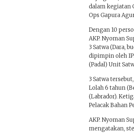
dalam kegiatan 
Ops Gapura Agun
Dengan 10 person
AKP. Nyoman Supa
3 Satwa (Dara, bu
dipimpin oleh IP
(Padal) Unit Sat
3 Satwa tersebut,
Lolah 6 tahun (B
(Labrador). Keti
Pelacak Bahan P
AKP. Nyoman Supa
mengatakan, ster