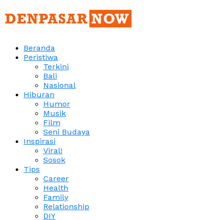
Beranda
Peristiwa
Terkini
Bali
Nasional
Hiburan
Humor
Musik
Film
Seni Budaya
Inspirasi
Viral!
Sosok
Tips
Career
Health
Family
Relationship
DIY