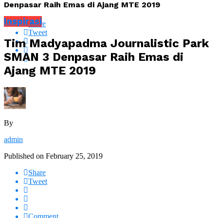
Denpasar Raih Emas di Ajang MTE 2019
Inspirasi
Share
Tweet
Tim Madyapadma Journalistic Park
SMAN 3 Denpasar Raih Emas di
Ajang MTE 2019
By
admin
Published on
February 25, 2019
Share
Tweet
Comment