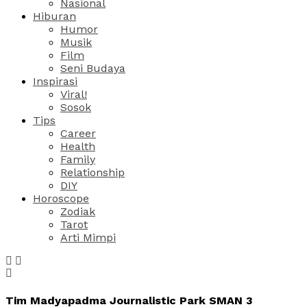
Nasional
Hiburan
Humor
Musik
Film
Seni Budaya
Inspirasi
Viral!
Sosok
Tips
Career
Health
Family
Relationship
DIY
Horoscope
Zodiak
Tarot
Arti Mimpi
Tim Madyapadma Journalistic Park SMAN 3