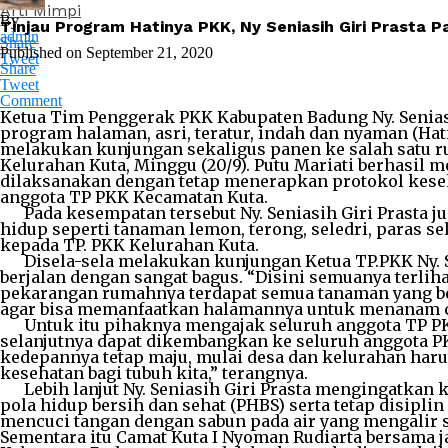
Arti Mimpi
By
Tinjau Program Hatinya PKK, Ny Seniasih Giri Prasta
admin
Share
Published on
September 21, 2020
Tweet
Share
Tweet
Comment
Ketua Tim Penggerak PKK Kabupaten Badung Ny. Senias
program halaman, asri, teratur, indah dan nyaman (Hat
melakukan kunjungan sekaligus panen ke salah satu r
Kelurahan Kuta, Minggu (20/9). Putu Mariati berhasil
dilaksanakan dengan tetap menerapkan protokol keseha
anggota TP PKK Kecamatan Kuta.
Pada kesempatan tersebut Ny. Seniasih Giri Prasta ju
hidup seperti tanaman lemon, terong, seledri, paras 
kepada TP. PKK Kelurahan Kuta.
Disela-sela melakukan kunjungan Ketua TP.PKK Ny. Sen
berjalan dengan sangat bagus. “Disini semuanya terlih
pekarangan rumahnya terdapat semua tanaman yang ber
agar bisa memanfaatkan halamannya untuk menanam cab
Untuk itu pihaknya mengajak seluruh anggota TP PK
selanjutnya dapat dikembangkan ke seluruh anggota PK
kedepannya tetap maju, mulai desa dan kelurahan haru
kesehatan bagi tubuh kita,” terangnya.
Lebih lanjut Ny. Seniasih Giri Prasta mengingatkan
pola hidup bersih dan sehat (PHBS) serta tetap disip
mencuci tangan dengan sabun pada air yang mengalir s
Sementara itu Camat Kuta I Nyoman Rudiarta bersama j