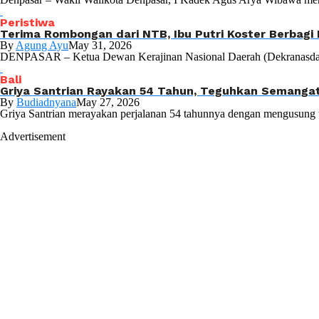
Peristiwa
Terima Rombongan dari NTB, Ibu Putri Koster Berbag
By
Agung Ayu
May 31, 2026
DENPASAR – Ketua Dewan Kerajinan Nasional Daerah (Dekranasda) Pro
Bali
Griya Santrian Rayakan 54 Tahun, Teguhkan Semangat
By
Budiadnyana
May 27, 2026
Griya Santrian merayakan perjalanan 54 tahunnya dengan mengusung te
Advertisement