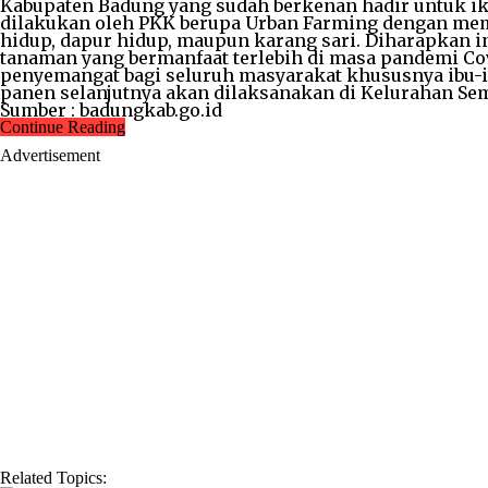
Kabupaten Badung yang sudah berkenan hadir untuk ik
dilakukan oleh PKK berupa Urban Farming dengan mema
hidup, dapur hidup, maupun karang sari. Diharapkan
tanaman yang bermanfaat terlebih di masa pandemi Cov
penyemangat bagi seluruh masyarakat khususnya ibu-
panen selanjutnya akan dilaksanakan di Kelurahan Se
Sumber : badungkab.go.id
Continue Reading
Advertisement
Related Topics: