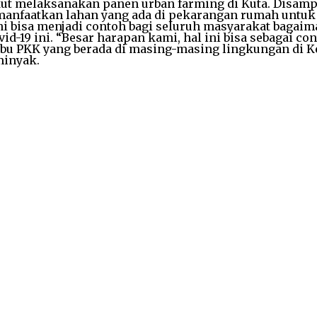
ut melaksanakan panen urban farming di Kuta. Disamp
nfaatkan lahan yang ada di pekarangan rumah untuk d
 ini bisa menjadi contoh bagi seluruh masyarakat ba
id-19 ini. “Besar harapan kami, hal ini bisa sebagai 
ibu PKK yang berada di masing-masing lingkungan di 
minyak.