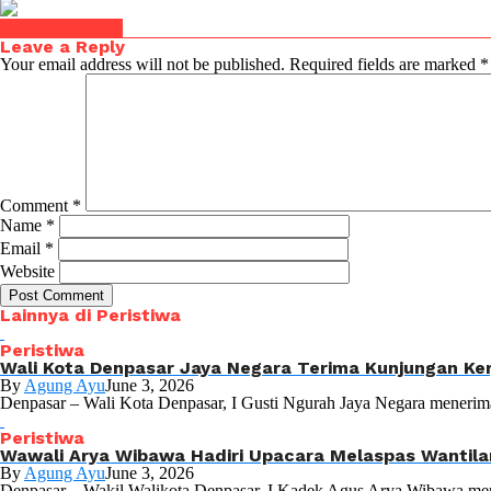
Click to comment
Leave a Reply
Your email address will not be published.
Required fields are marked
*
Comment
*
Name
*
Email
*
Website
Lainnya di Peristiwa
Peristiwa
Wali Kota Denpasar Jaya Negara Terima Kunjungan Ker
By
Agung Ayu
June 3, 2026
Denpasar – Wali Kota Denpasar, I Gusti Ngurah Jaya Negara menerim
Peristiwa
Wawali Arya Wibawa Hadiri Upacara Melaspas Wantila
By
Agung Ayu
June 3, 2026
Denpasar – Wakil Walikota Denpasar, I Kadek Agus Arya Wibawa meng