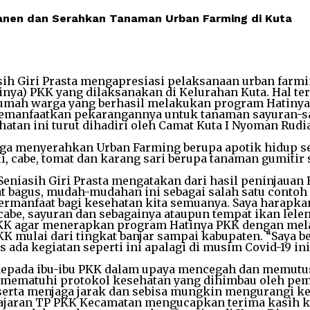
 Panen dan Serahkan Tanaman Urban Farming di Kuta
ih Giri Prasta mengapresiasi pelaksanaan urban farmi
inya) PKK yang dilaksanakan di Kelurahan Kuta. Hal ter
umah warga yang berhasil melakukan program Hatinya P
 memanfaatkan pekarangannya untuk tanaman sayuran-sa
tan ini turut dihadiri oleh Camat Kuta I Nyoman Rudi
ga menyerahkan Urban Farming berupa apotik hidup sepe
seli, cabe, tomat dan karang sari berupa tanaman gumi
iasih Giri Prasta mengatakan dari hasil peninjauan H
at bagus, mudah-mudahan ini sebagai salah satu contoh
manfaat bagi kesehatan kita semuanya. Saya harapkan 
e, sayuran dan sebagainya ataupun tempat ikan leleny
K agar menerapkan program Hatinya PKK dengan mela
K mulai dari tingkat banjar sampai kabupaten. “Saya 
s ada kegiatan seperti ini apalagi di musim Covid-19 
 kepada ibu-ibu PKK dalam upaya mencegah dan memutu
lin mematuhi protokol kesehatan yang dihimbau oleh p
erta menjaga jarak dan sebisa mungkin mengurangi kegi
ajaran TP PKK Kecamatan mengucapkan terima kasih kep