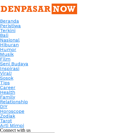
Beranda
Peristiwa
Terkini
Bali
Nasional
Hiburan
Humor
Musik
Film
Seni Budaya
Inspirasi
Viral!
Sosok
Tips
Career
Health
Family
Relationship
DIY
Horoscope
Zodiak
Tarot
Arti Mimpi
Connect with us