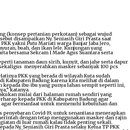
ng (konsep pertanian perkotaan) sebagai wujud
sebut disampaikan Ny. Seniasih Giri Prasta saat
KK yakni Putu Mariati warga Banjar Jaba Jero,
yuran, buah, dan ikan lele. Kunjungan yang
arta bersama Sekcam I Made Agus Suantara serta
rti tanaman daun sirih, kunyit, dan jahe serta dapur
tir sekaligus menyerahkan masker sebanyak 100 pcs
atinya PKK yang berada di wilayah Kuta sudah
 di Kabupaten Badung karena kita melihat di dalam
kepada ibu-ibu yang punya lahan sempit seperti ini,
a,” katanya.
kukan mulai dari halaman rumah sendiri yang
berharap kepada PKK di Kabupaten Badung agar
ini agar bermanfaat untuk memenuhi kebutuhan dan
s penyebaran Covid-19, untuk senantiasa menerapkan
emerintah dengan tetap menggunakan masker dan rajin
atan di luar rumah kalau tidak penting sekali.
ada Ny. Seniasih Giri Prasta selaku Ketua TP PKK