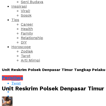
Seni Budaya
Inspirasi
Viral!
Sosok
Tips
Career
Health
Family
Relationship
DIY
Horoscope
Zodiak
Tarot
Arti Mimpi
Unit Reskrim Polsek Denpasar Timur Tangkap Pelak
Peristiwa
Share
Tweet
Unit Reskrim Polsek Denpasar Timu