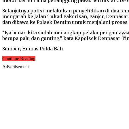
motor, berisi nama penanggung jawab berinisial CDP 
Selanjutnya polisi melakukan penyelidikan di dua tem
mengarah ke Jalan Tukad Pakerisan, Panjer, Denpasar 
dan dibawa ke Polsek Dentim untuk menjalani proses
“Iya benar, kita sudah menangkap pelaku penganiayaa
berupa palu dan gunting,” kata Kapolsek Denpasar Ti
Sumber; Humas Polda Bali
Continue Reading
Advertisement