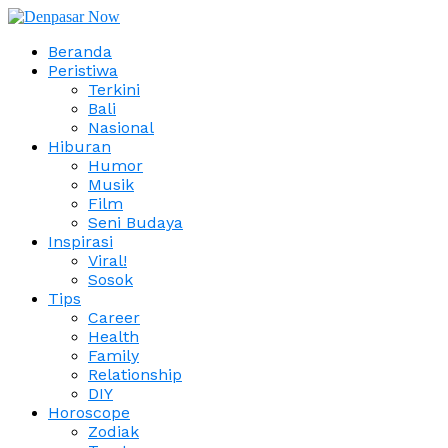
Beranda
Peristiwa
Terkini
Bali
Nasional
Hiburan
Humor
Musik
Film
Seni Budaya
Inspirasi
Viral!
Sosok
Tips
Career
Health
Family
Relationship
DIY
Horoscope
Zodiak