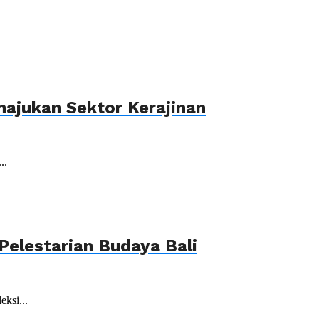
ajukan Sektor Kerajinan
..
elestarian Budaya Bali
ksi...